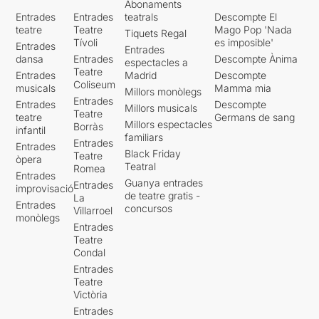
Abonaments
Entrades
Entrades
teatrals
Descompte El
teatre
Teatre
Mago Pop 'Nada
Tiquets Regal
Tívoli
es imposible'
Entrades
Entrades
dansa
Entrades
Descompte Ànima
espectacles a
Teatre
Entrades
Madrid
Descompte
Coliseum
musicals
Mamma mia
Millors monòlegs
Entrades
Entrades
Descompte
Millors musicals
Teatre
teatre
Germans de sang
Millors espectacles
Borràs
infantil
familiars
Entrades
Entrades
Black Friday
Teatre
òpera
Teatral
Romea
Entrades
Guanya entrades
Entrades
improvisació
de teatre gratis -
La
Entrades
concursos
Villarroel
monòlegs
Entrades
Teatre
Condal
Entrades
Teatre
Victòria
Entrades