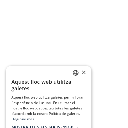
×
Aquest lloc web utilitza
CATALAN
galetes
SPANISH
Aquest lloc web utilitza galetes per millorar
l'experiència de l'usuari. En utilitzar el
nostre lloc web, accepteu totes les galetes
d’acord amb la nostra Política de galetes.
Llegir-ne més
MOSTRA TOTS ELS SOCIS
(1913) →