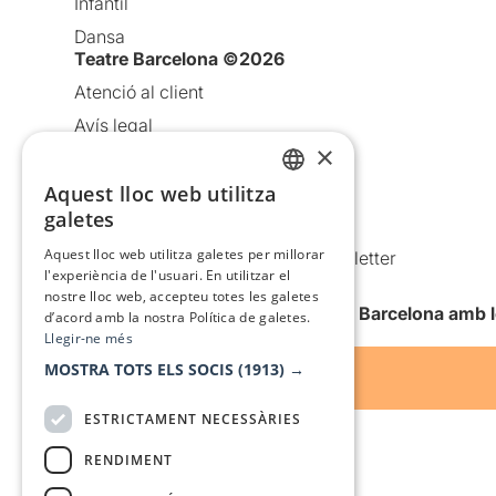
Infantil
Dansa
Teatre Barcelona ©2026
Atenció al client
Avís legal
×
Política de privacitat
Aquest lloc web utilitza
Política de cookies
CATALAN
galetes
Condicions d’ús
SPANISH
Aquest lloc web utilitza galetes per millorar
Comunicacions comercials i Newsletter
l'experiència de l'usuari. En utilitzar el
Anuncia’t
nostre lloc web, accepteu totes les galetes
Vull rebre la newsletter de Teatre Barcelona amb 
d’acord amb la nostra Política de galetes.
Llegir-ne més
MOSTRA TOTS ELS SOCIS
(1913) →
ESTRICTAMENT NECESSÀRIES
RENDIMENT