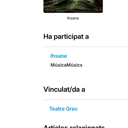
Ihsane
Ha participat a
Ihsane
Música
Músics
Vinculat/da a
Teatre Grec
Articles relacionats