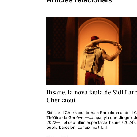
Ihsane, la nova faula de Sidi Larb
Cherkaoui
Sidi Larbi Cherkaoui torna a Barcelona amb el 
Théâtre de Genève —companyia que dirigeix d
2022— i el seu últim espectacle Ihsane (2024). 
públic barceloní coneix molt […]