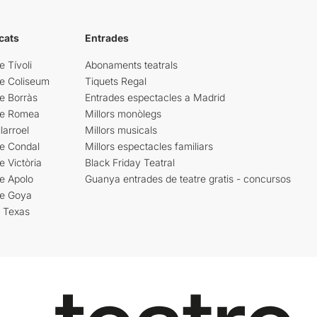
cats
Entrades
e Tívoli
Abonaments teatrals
re Coliseum
Tiquets Regal
e Borràs
Entrades espectacles a Madrid
re Romea
Millors monòlegs
larroel
Millors musicals
re Condal
Millors espectacles familiars
e Victòria
Black Friday Teatral
e Apolo
Guanya entrades de teatre gratis - concursos
re Goya
i Texas