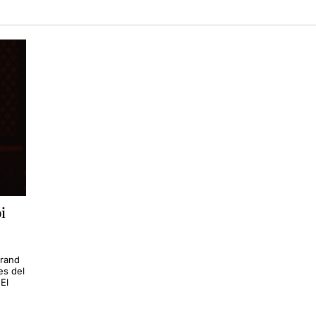
i
Grand
es del
El