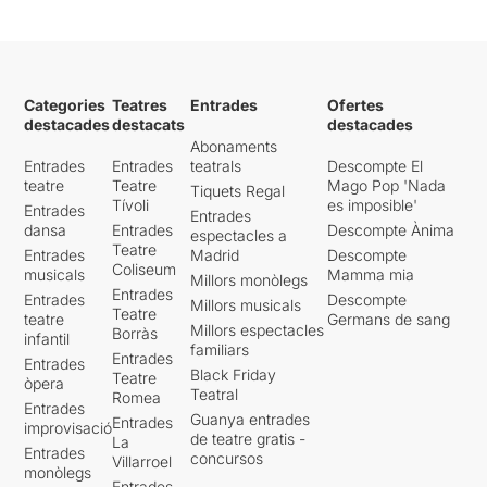
Categories
Teatres
Entrades
Ofertes
destacades
destacats
destacades
Abonaments
Entrades
Entrades
teatrals
Descompte El
teatre
Teatre
Mago Pop 'Nada
Tiquets Regal
Tívoli
es imposible'
Entrades
Entrades
dansa
Entrades
Descompte Ànima
espectacles a
Teatre
Entrades
Madrid
Descompte
Coliseum
musicals
Mamma mia
Millors monòlegs
Entrades
Entrades
Descompte
Millors musicals
Teatre
teatre
Germans de sang
Millors espectacles
Borràs
infantil
familiars
Entrades
Entrades
Black Friday
Teatre
òpera
Teatral
Romea
Entrades
Guanya entrades
Entrades
improvisació
de teatre gratis -
La
Entrades
concursos
Villarroel
monòlegs
Entrades