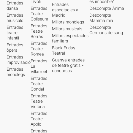
Tívoli
es imposible'
Entrades
Entrades
dansa
Entrades
Descompte Ànima
espectacles a
Teatre
Entrades
Madrid
Descompte
Coliseum
musicals
Mamma mia
Millors monòlegs
Entrades
Entrades
Descompte
Millors musicals
Teatre
teatre
Germans de sang
Millors espectacles
Borràs
infantil
familiars
Entrades
Entrades
Black Friday
Teatre
òpera
Teatral
Romea
Entrades
Guanya entrades
Entrades
improvisació
de teatre gratis -
La
Entrades
concursos
Villarroel
monòlegs
Entrades
Teatre
Condal
Entrades
Teatre
Victòria
Entrades
Teatre
Apolo
Entrades