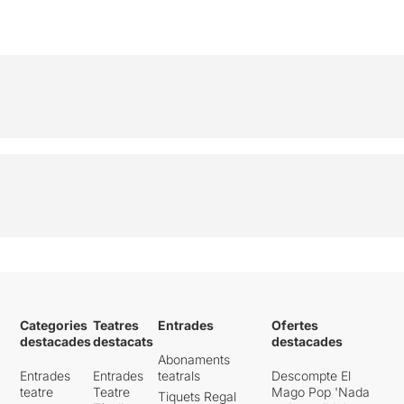
Categories
Teatres
Entrades
Ofertes
destacades
destacats
destacades
Abonaments
Entrades
Entrades
teatrals
Descompte El
teatre
Teatre
Mago Pop 'Nada
Tiquets Regal