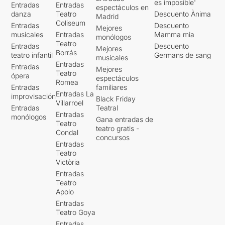
es imposible'
Entradas
Entradas
espectáculos en
danza
Teatro
Descuento Ànima
Madrid
Coliseum
Entradas
Descuento
Mejores
musicales
Entradas
Mamma mia
monólogos
Teatro
Entradas
Descuento
Mejores
Borrás
teatro infantil
Germans de sang
musicales
Entradas
Entradas
Mejores
Teatro
ópera
espectáculos
Romea
Entradas
familiares
Entradas La
improvisación
Black Friday
Villarroel
Entradas
Teatral
Entradas
monólogos
Gana entradas de
Teatro
teatro gratis -
Condal
concursos
Entradas
Teatro
Victòria
Entradas
Teatro
Apolo
Entradas
Teatro Goya
Entradas