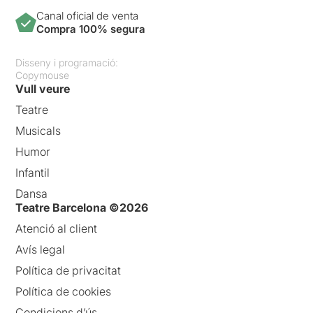
Canal oficial de venta
Compra 100% segura
Disseny i programació:
Copymouse
Vull veure
Teatre
Musicals
Humor
Infantil
Dansa
Teatre Barcelona ©2026
Atenció al client
Avís legal
Política de privacitat
Política de cookies
Condicions d’ús