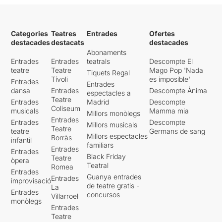
Categories
Teatres
Entrades
Ofertes
destacades
destacats
destacades
Abonaments
Entrades
Entrades
teatrals
Descompte El
teatre
Teatre
Mago Pop 'Nada
Tiquets Regal
Tívoli
es imposible'
Entrades
Entrades
dansa
Entrades
Descompte Ànima
espectacles a
Teatre
Entrades
Madrid
Descompte
Coliseum
musicals
Mamma mia
Millors monòlegs
Entrades
Entrades
Descompte
Millors musicals
Teatre
teatre
Germans de sang
Millors espectacles
Borràs
infantil
familiars
Entrades
Entrades
Black Friday
Teatre
òpera
Teatral
Romea
Entrades
Guanya entrades
Entrades
improvisació
de teatre gratis -
La
Entrades
concursos
Villarroel
monòlegs
Entrades
Teatre