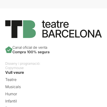
Canal oficial de venta
Compra 100% segura
Disseny i programació:
Copymouse
Vull veure
Teatre
Musicals
Humor
Infantil