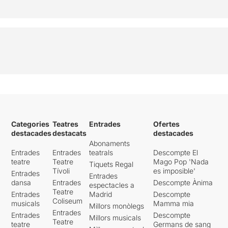
Categories
Teatres
Entrades
Ofertes
destacades
destacats
destacades
Abonaments
Entrades
Entrades
teatrals
Descompte El
teatre
Teatre
Mago Pop 'Nada
Tiquets Regal
Tívoli
es imposible'
Entrades
Entrades
dansa
Entrades
Descompte Ànima
espectacles a
Teatre
Entrades
Madrid
Descompte
Coliseum
musicals
Mamma mia
Millors monòlegs
Entrades
Entrades
Descompte
Millors musicals
Teatre
teatre
Germans de sang