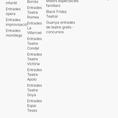
Millors espectacles
Borràs
infantil
familiars
Entrades
Entrades
Black Friday
Teatre
òpera
Teatral
Romea
Entrades
Guanya entrades
Entrades
improvisació
de teatre gratis -
La
Entrades
concursos
Villarroel
monòlegs
Entrades
Teatre
Condal
Entrades
Teatre
Victòria
Entrades
Teatre
Apolo
Entrades
Teatre
Goya
Entrades
Espai
Texas