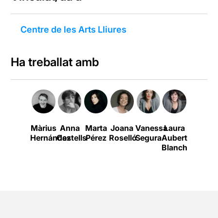
Centre de les Arts Lliures
Ha treballat amb
Màrius
Anna
Marta
Joana
Vanessa
Laura
Marc
Hernández
Castells
Pérez
Roselló
Segura
Aubert
Tarrida
Blanch
Aribau