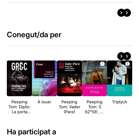
Conegut/da per
Peeping
À louer
Peeping
Peeping
Triptych
Tom: Díptic:
Tom: Vader
Tom: S
La porta
(Pare)
62°58’, W
absent i La
60°39’
cambra
perduda
Ha participat a