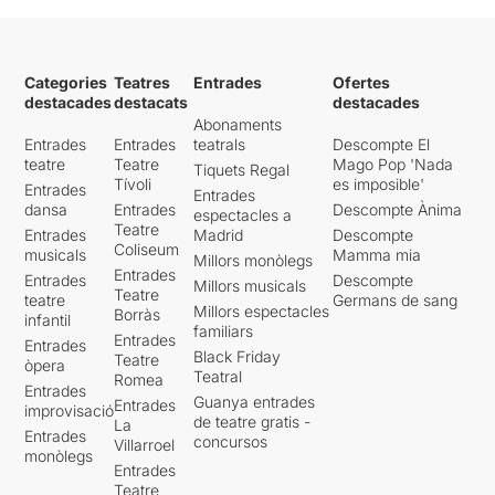
Categories
Teatres
Entrades
Ofertes
destacades
destacats
destacades
Abonaments
Entrades
Entrades
teatrals
Descompte El
teatre
Teatre
Mago Pop 'Nada
Tiquets Regal
Tívoli
es imposible'
Entrades
Entrades
dansa
Entrades
Descompte Ànima
espectacles a
Teatre
Entrades
Madrid
Descompte
Coliseum
musicals
Mamma mia
Millors monòlegs
Entrades
Entrades
Descompte
Millors musicals
Teatre
teatre
Germans de sang
Millors espectacles
Borràs
infantil
familiars
Entrades
Entrades
Black Friday
Teatre
òpera
Teatral
Romea
Entrades
Guanya entrades
Entrades
improvisació
de teatre gratis -
La
Entrades
concursos
Villarroel
monòlegs
Entrades
Teatre