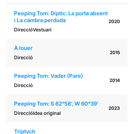
Peeping Tom: Díptic: La porta absent
i La cambra perduda
2020
Direcció
Vestuari
À louer
2015
Direcció
Peeping Tom: Vader (Pare)
2014
Direcció
Peeping Tom: S 62°58’, W 60°39’
2023
Direcció
Idea original
Triptych