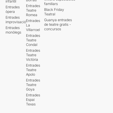
infantil
familiars
Entrades
Entrades
Black Friday
Teatre
òpera
Teatral
Romea
Entrades
Guanya entrades
Entrades
improvisació
de teatre gratis -
La
Entrades
concursos
Villarroel
monòlegs
Entrades
Teatre
Condal
Entrades
Teatre
Victòria
Entrades
Teatre
Apolo
Entrades
Teatre
Goya
Entrades
Espai
Texas