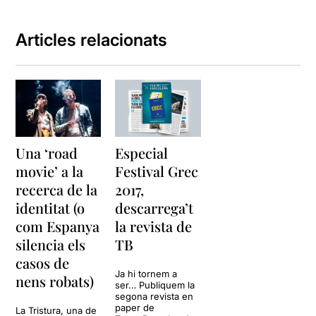
Articles relacionats
Una ‘road
Especial
movie’ a la
Festival Grec
recerca de la
2017,
identitat (o
descarrega’t
com Espanya
la revista de
silencia els
TB
casos de
Ja hi tornem a
nens robats)
ser… Publiquem la
segona revista en
paper de
La Tristura, una de