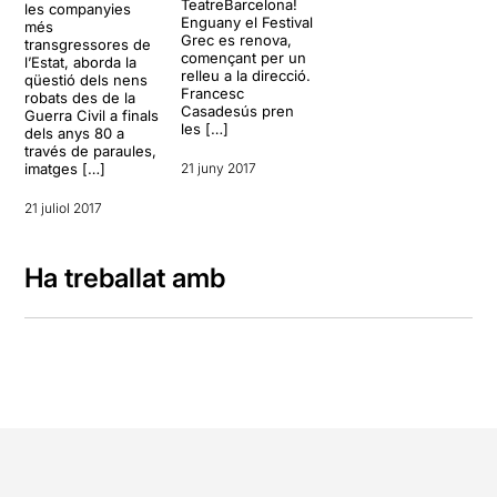
TeatreBarcelona!
les companyies
Enguany el Festival
més
Grec es renova,
transgressores de
començant per un
l’Estat, aborda la
relleu a la direcció.
qüestió dels nens
Francesc
robats des de la
Casadesús pren
Guerra Civil a finals
les […]
dels anys 80 a
través de paraules,
imatges […]
21 juny 2017
21 juliol 2017
Ha treballat amb