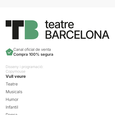
Canal oficial de venta
Compra 100% segura
Disseny i programació:
Copymouse
Vull veure
Teatre
Musicals
Humor
Infantil
Dansa