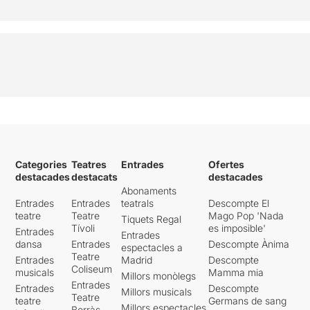
Categories
Teatres
Entrades
Ofertes
destacades
destacats
destacades
Abonaments
Entrades
Entrades
teatrals
Descompte El
teatre
Teatre
Mago Pop 'Nada
Tiquets Regal
Tívoli
es imposible'
Entrades
Entrades
dansa
Entrades
Descompte Ànima
espectacles a
Teatre
Entrades
Madrid
Descompte
Coliseum
musicals
Mamma mia
Millors monòlegs
Entrades
Entrades
Descompte
Millors musicals
Teatre
teatre
Germans de sang
Millors espectacles
Borràs