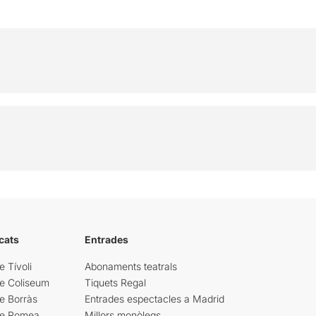
cats
Entrades
e Tívoli
Abonaments teatrals
re Coliseum
Tiquets Regal
e Borràs
Entrades espectacles a Madrid
re Romea
Millors monòlegs