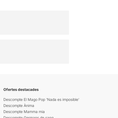
Ofertes destacades
Descompte El Mago Pop 'Nada es imposible'
Descompte Ànima
Descompte Mamma mia
Descompte Germans de sang