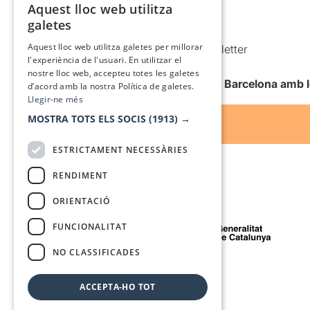
Aquest lloc web utilitza
Política de cookies
CATALAN
galetes
Condicions d’ús
SPANISH
Aquest lloc web utilitza galetes per millorar
Comunicacions comercials i Newsletter
l'experiència de l'usuari. En utilitzar el
Anuncia’t
nostre lloc web, accepteu totes les galetes
Vull rebre la newsletter de Teatre Barcelona amb 
d’acord amb la nostra Política de galetes.
Llegir-ne més
MOSTRA TOTS ELS SOCIS
(1913) →
ESTRICTAMENT NECESSÀRIES
RENDIMENT
ORIENTACIÓ
Amb el suport de
FUNCIONALITAT
NO CLASSIFICADES
Mitjà de comunicació associat a
ACCEPTA-HO TOT