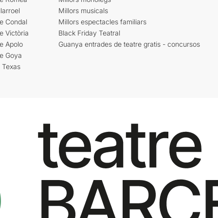
larroel
Millors musicals
re Condal
Millors espectacles familiars
e Victòria
Black Friday Teatral
e Apolo
Guanya entrades de teatre gratis - concursos
re Goya
i Texas