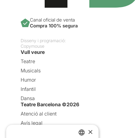
Canal oficial de venta
Compra 100% segura
Disseny i programació:
Copymouse
Vull veure
Teatre
Musicals
Humor
Infantil
Dansa
Teatre Barcelona ©2026
Atenció al client
Avís legal
×
Política de privacitat