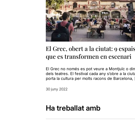
El Grec, obert a la ciutat: 9 espai
que es transformen en escenari
El Grec no només es pot veure a Montjuïc o di
dels teatres. El festival cada any s’obre a la ciuta
porta la cultura per molts racons de Barcelona,
30 juny 2022
Ha treballat amb