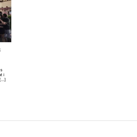
s
ns
t i
 […]