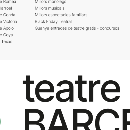
re Romea
Millors monòlegs
larroel
Millors musicals
re Condal
Millors espectacles familiars
e Victòria
Black Friday Teatral
e Apolo
Guanya entrades de teatre gratis - concursos
re Goya
i Texas