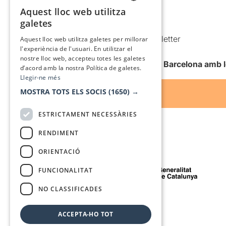
Política de cookies
Aquest lloc web utilitza
CATALAN
galetes
Condicions d’ús
SPANISH
Comunicacions comercials i Newsletter
Aquest lloc web utilitza galetes per millorar
l'experiència de l'usuari. En utilitzar el
Anuncia’t
nostre lloc web, accepteu totes les galetes
Vull rebre la newsletter de Teatre Barcelona amb 
d’acord amb la nostra Política de galetes.
Llegir-ne més
MOSTRA TOTS ELS SOCIS
(1650) →
ESTRICTAMENT NECESSÀRIES
RENDIMENT
ORIENTACIÓ
Amb el suport de
FUNCIONALITAT
NO CLASSIFICADES
Mitjà de comunicació associat a
ACCEPTA-HO TOT