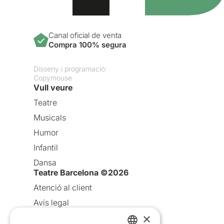
Canal oficial de venta
Compra 100% segura
Disseny i programació:
Copymouse
Vull veure
Teatre
Musicals
Humor
Infantil
Dansa
Teatre Barcelona ©2026
Atenció al client
Avís legal
×
Política de privacitat