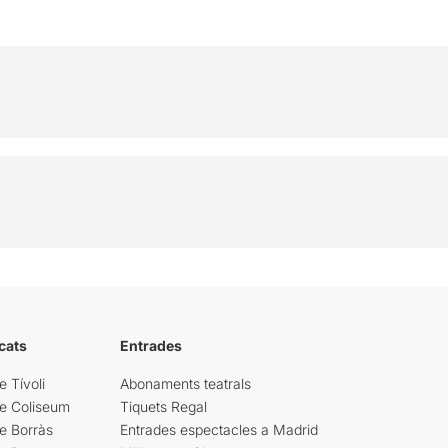
cats
Entrades
e Tívoli
Abonaments teatrals
re Coliseum
Tiquets Regal
e Borràs
Entrades espectacles a Madrid