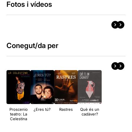
Fotos i vídeos
Conegut/da per
Proscenio
¿Eres tú?
Rastres
Què és un
teatro: La
cadàver?
Celestina