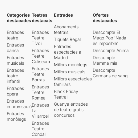
Categories
Teatres
Entrades
Ofertes
destacades
destacats
destacades
Abonaments
Entrades
Entrades
teatrals
Descompte El
teatre
Teatre
Mago Pop 'Nada
Tiquets Regal
Tívoli
es imposible'
Entrades
Entrades
dansa
Entrades
Descompte Ànima
espectacles a
Teatre
Entrades
Madrid
Descompte
Coliseum
musicals
Mamma mia
Millors monòlegs
Entrades
Entrades
Descompte
Millors musicals
Teatre
teatre
Germans de sang
Millors espectacles
Borràs
infantil
familiars
Entrades
Entrades
Black Friday
Teatre
òpera
Teatral
Romea
Entrades
Guanya entrades
Entrades
improvisació
de teatre gratis -
La
Entrades
concursos
Villarroel
monòlegs
Entrades
Teatre
Condal