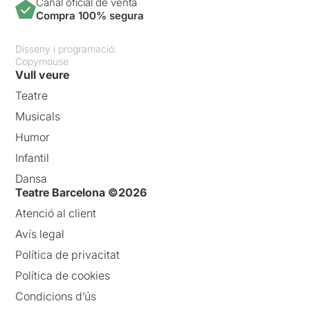
Canal oficial de venta
Compra 100% segura
Disseny i programació:
Copymouse
Vull veure
Teatre
Musicals
Humor
Infantil
Dansa
Teatre Barcelona ©2026
Atenció al client
Avís legal
Política de privacitat
Política de cookies
Condicions d’ús