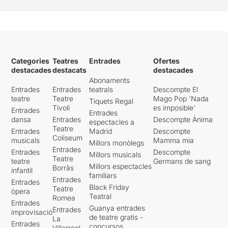
Categories
Teatres
Entrades
Ofertes
destacades
destacats
destacades
Abonaments
Entrades
Entrades
teatrals
Descompte El
teatre
Teatre
Mago Pop 'Nada
Tiquets Regal
Tívoli
es imposible'
Entrades
Entrades
dansa
Entrades
Descompte Ànima
espectacles a
Teatre
Entrades
Madrid
Descompte
Coliseum
musicals
Mamma mia
Millors monòlegs
Entrades
Entrades
Descompte
Millors musicals
Teatre
teatre
Germans de sang
Millors espectacles
Borràs
infantil
familiars
Entrades
Entrades
Black Friday
Teatre
òpera
Teatral
Romea
Entrades
Guanya entrades
Entrades
improvisació
de teatre gratis -
La
Entrades
concursos
Villarroel