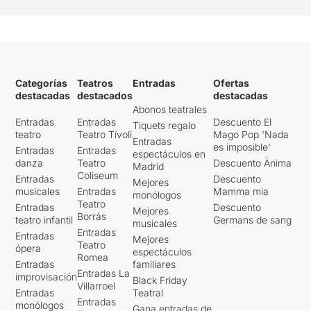
Categorías
Teatros
Entradas
Ofertas
destacadas
destacados
destacadas
Abonos teatrales
Entradas
Entradas
Descuento El
Tiquets regalo
teatro
Teatro Tívoli
Mago Pop 'Nada
Entradas
es imposible'
Entradas
Entradas
espectáculos en
danza
Teatro
Descuento Ànima
Madrid
Coliseum
Entradas
Descuento
Mejores
musicales
Entradas
Mamma mia
monólogos
Teatro
Entradas
Descuento
Mejores
Borrás
teatro infantil
Germans de sang
musicales
Entradas
Entradas
Mejores
Teatro
ópera
espectáculos
Romea
Entradas
familiares
Entradas La
improvisación
Black Friday
Villarroel
Entradas
Teatral
Entradas
monólogos
Gana entradas de