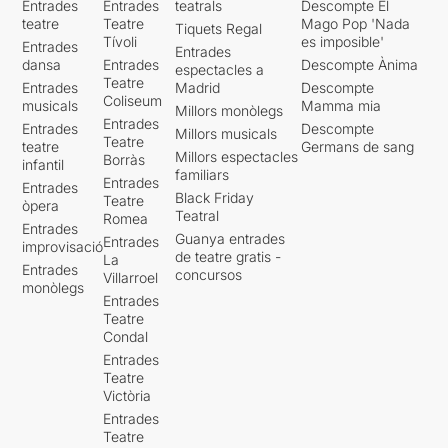
Entrades
Entrades
teatrals
Descompte El
teatre
Teatre
Mago Pop 'Nada
Tiquets Regal
Tívoli
es imposible'
Entrades
Entrades
dansa
Entrades
Descompte Ànima
espectacles a
Teatre
Entrades
Madrid
Descompte
Coliseum
musicals
Mamma mia
Millors monòlegs
Entrades
Entrades
Descompte
Millors musicals
Teatre
teatre
Germans de sang
Millors espectacles
Borràs
infantil
familiars
Entrades
Entrades
Black Friday
Teatre
òpera
Teatral
Romea
Entrades
Guanya entrades
Entrades
improvisació
de teatre gratis -
La
Entrades
concursos
Villarroel
monòlegs
Entrades
Teatre
Condal
Entrades
Teatre
Victòria
Entrades
Teatre