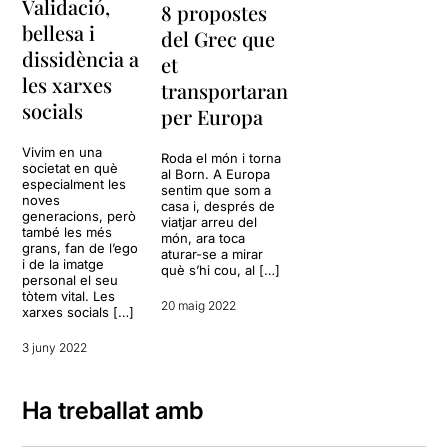
Validació,
8 propostes
bellesa i
del Grec que
dissidència a
et
les xarxes
transportaran
socials
per Europa
Vivim en una
Roda el món i torna
societat en què
al Born. A Europa
especialment les
sentim que som a
noves
casa i, després de
generacions, però
viatjar arreu del
també les més
món, ara toca
grans, fan de l’ego
aturar-se a mirar
i de la imatge
què s’hi cou, al […]
personal el seu
tòtem vital. Les
20 maig 2022
xarxes socials […]
3 juny 2022
Ha treballat amb