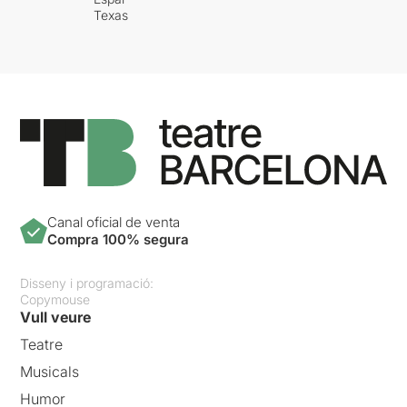
Texas
Canal oficial de venta
Compra 100% segura
Disseny i programació:
Copymouse
Vull veure
Teatre
Musicals
Humor