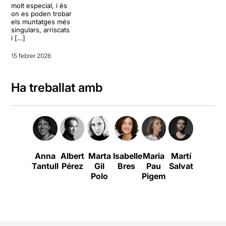
molt especial, i és
on es poden trobar
els muntatges més
singulars, arriscats
i […]
15 febrer 2026
Ha treballat amb
Anna
Albert
Marta
Isabelle
Maria
Martí
Laia
N
Tantull
Pérez
Gil
Bres
Pau
Salvat
Alberch
M
Polo
Pigem