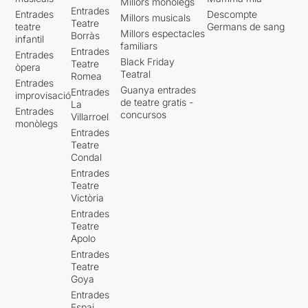
Millors monòlegs
Entrades
Entrades
Descompte
Millors musicals
Teatre
teatre
Germans de sang
Millors espectacles
Borràs
infantil
familiars
Entrades
Entrades
Black Friday
Teatre
òpera
Teatral
Romea
Entrades
Guanya entrades
Entrades
improvisació
de teatre gratis -
La
Entrades
concursos
Villarroel
monòlegs
Entrades
Teatre
Condal
Entrades
Teatre
Victòria
Entrades
Teatre
Apolo
Entrades
Teatre
Goya
Entrades
Espai