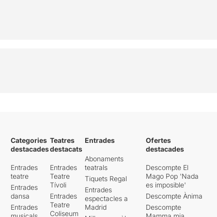
Categories
Teatres
Entrades
Ofertes
destacades
destacats
destacades
Abonaments
Entrades
Entrades
teatrals
Descompte El
teatre
Teatre
Mago Pop 'Nada
Tiquets Regal
Tívoli
es imposible'
Entrades
Entrades
dansa
Entrades
Descompte Ànima
espectacles a
Teatre
Entrades
Madrid
Descompte
Coliseum
musicals
Mamma mia