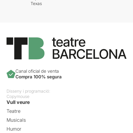
Texas
Canal oficial de venta
Compra 100% segura
Disseny i programació:
Copymouse
Vull veure
Teatre
Musicals
Humor