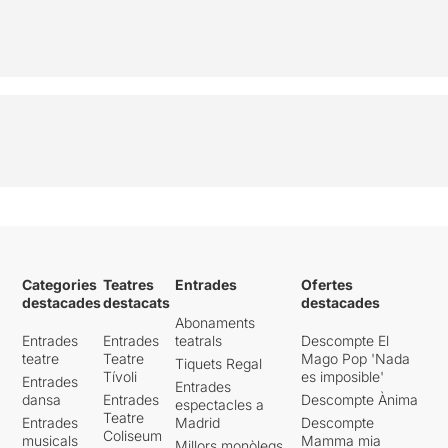
Categories
Teatres
Entrades
Ofertes
destacades
destacats
destacades
Abonaments
Entrades
Entrades
teatrals
Descompte El
teatre
Teatre
Mago Pop 'Nada
Tiquets Regal
Tívoli
es imposible'
Entrades
Entrades
dansa
Entrades
Descompte Ànima
espectacles a
Teatre
Entrades
Madrid
Descompte
Coliseum
musicals
Mamma mia
Millors monòlegs