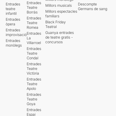
Entrades
Entrades
Descompte
Millors musicals
Teatre
teatre
Germans de sang
Millors espectacles
Borràs
infantil
familiars
Entrades
Entrades
Black Friday
Teatre
òpera
Teatral
Romea
Entrades
Guanya entrades
Entrades
improvisació
de teatre gratis -
La
Entrades
concursos
Villarroel
monòlegs
Entrades
Teatre
Condal
Entrades
Teatre
Victòria
Entrades
Teatre
Apolo
Entrades
Teatre
Goya
Entrades
Espai