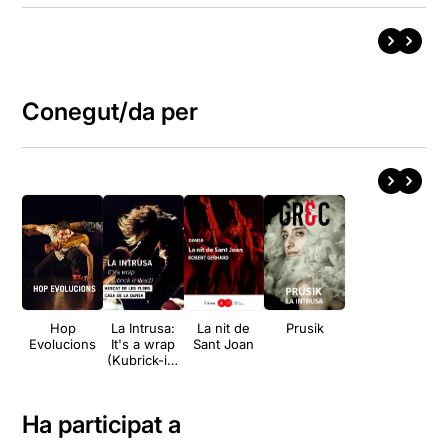
Conegut/da per
Hop
La Intrusa:
La nit de
Prusik
Evolucions
It's a wrap
Sant Joan
(Kubrick-is-
dead)
Ha participat a