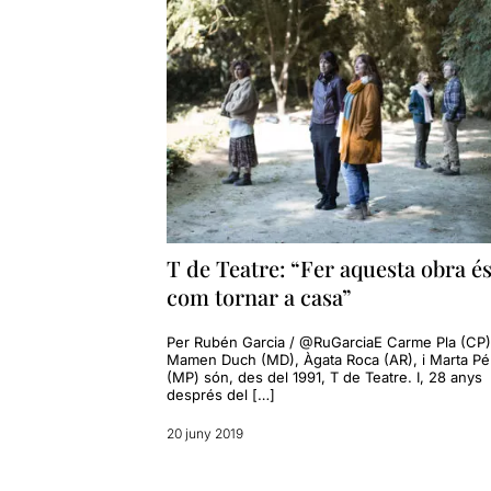
T de Teatre: “Fer aquesta obra é
com tornar a casa”
Per Rubén Garcia / @RuGarciaE Carme Pla (CP)
Mamen Duch (MD), Àgata Roca (AR), i Marta Pé
(MP) són, des del 1991, T de Teatre. I, 28 anys
després del […]
20 juny 2019