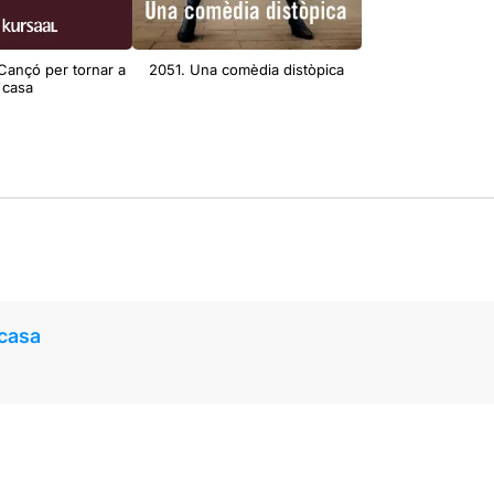
 Cançó per tornar a
2051. Una comèdia distòpica
casa
 casa