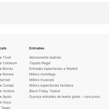
cats
Entrades
e Tívoli
Abonaments teatrals
re Coliseum
Tiquets Regal
e Borràs
Entrades espectacles a Madrid
re Romea
Millors monòlegs
larroel
Millors musicals
re Condal
Millors espectacles familiars
e Victòria
Black Friday Teatral
e Apolo
Guanya entrades de teatre gratis - concursos
re Goya
i Texas