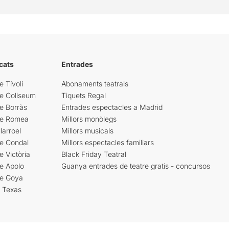
cats
Entrades
e Tívoli
Abonaments teatrals
re Coliseum
Tiquets Regal
e Borràs
Entrades espectacles a Madrid
re Romea
Millors monòlegs
larroel
Millors musicals
re Condal
Millors espectacles familiars
e Victòria
Black Friday Teatral
e Apolo
Guanya entrades de teatre gratis - concursos
re Goya
i Texas