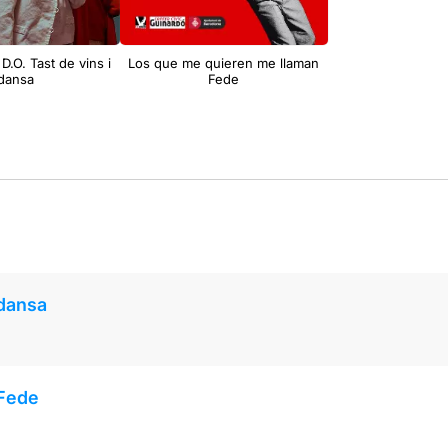
 D.O. Tast de vins i
Los que me quieren me llaman
dansa
Fede
 dansa
 Fede