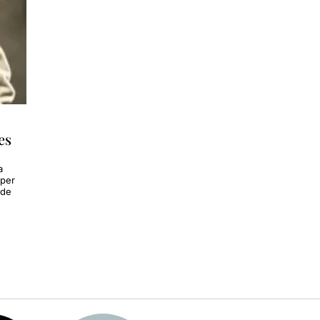
es
a
 per
 de