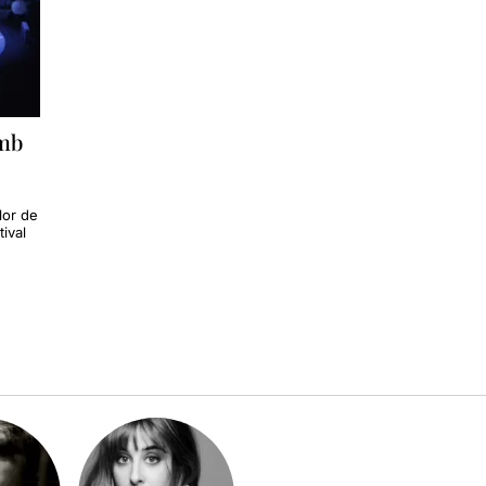
amb
lor de
tival