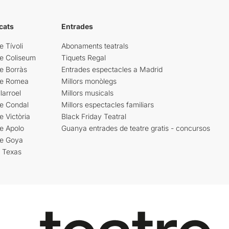
cats
Entrades
e Tívoli
Abonaments teatrals
re Coliseum
Tiquets Regal
e Borràs
Entrades espectacles a Madrid
re Romea
Millors monòlegs
larroel
Millors musicals
re Condal
Millors espectacles familiars
e Victòria
Black Friday Teatral
e Apolo
Guanya entrades de teatre gratis - concursos
re Goya
i Texas