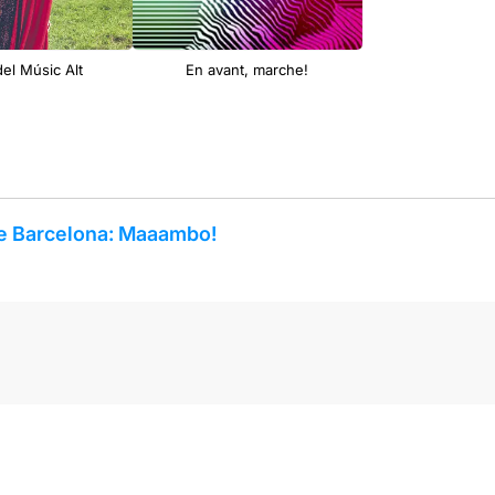
del Músic Alt
En avant, marche!
e Barcelona: Maaambo!