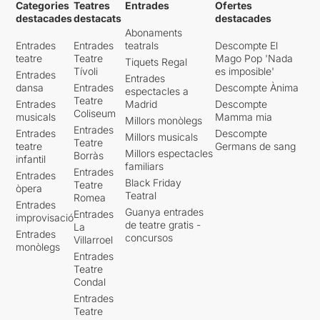
Categories
Teatres
Entrades
Ofertes
destacades
destacats
destacades
Abonaments
Entrades
Entrades
teatrals
Descompte El
teatre
Teatre
Mago Pop 'Nada
Tiquets Regal
Tívoli
es imposible'
Entrades
Entrades
dansa
Entrades
Descompte Ànima
espectacles a
Teatre
Entrades
Madrid
Descompte
Coliseum
musicals
Mamma mia
Millors monòlegs
Entrades
Entrades
Descompte
Millors musicals
Teatre
teatre
Germans de sang
Millors espectacles
Borràs
infantil
familiars
Entrades
Entrades
Black Friday
Teatre
òpera
Teatral
Romea
Entrades
Guanya entrades
Entrades
improvisació
de teatre gratis -
La
Entrades
concursos
Villarroel
monòlegs
Entrades
Teatre
Condal
Entrades
Teatre