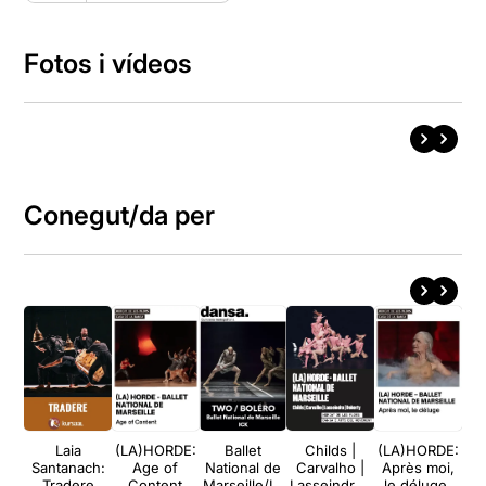
Fotos i vídeos
Conegut/da per
Laia
(LA)HORDE:
Ballet
Childs |
(LA)HORDE:
Santanach:
Age of
National de
Carvalho |
Après moi,
Tradere
Content
Marseille/IC
Lasseindra |
le déluge