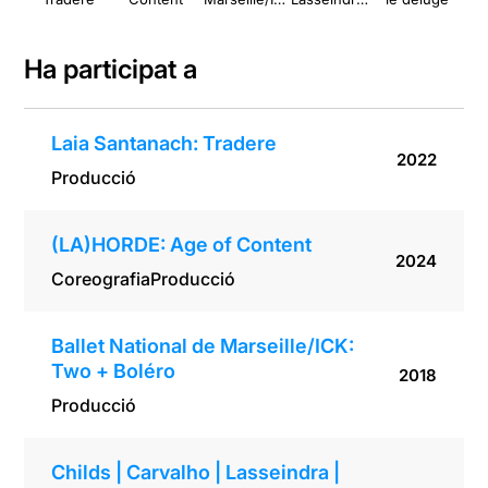
K: Two +
Doherty
Boléro
Ha participat a
Laia Santanach: Tradere
2022
Producció
(LA)HORDE: Age of Content
2024
Coreografia
Producció
Ballet National de Marseille/ICK:
Two + Boléro
2018
Producció
Childs | Carvalho | Lasseindra |