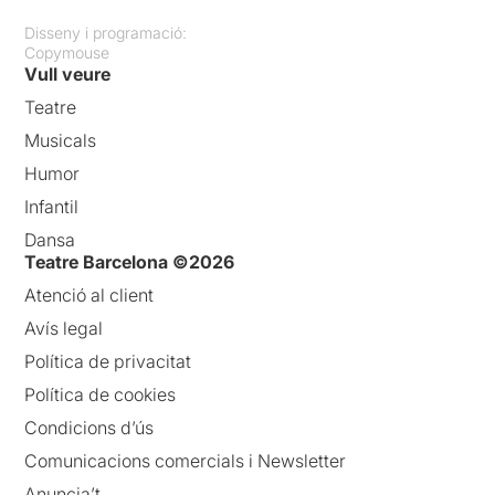
Disseny i programació:
Copymouse
Vull veure
Teatre
Musicals
Humor
Infantil
Dansa
Teatre Barcelona ©2026
Atenció al client
Avís legal
Política de privacitat
Política de cookies
Condicions d’ús
Comunicacions comercials i Newsletter
Anuncia’t