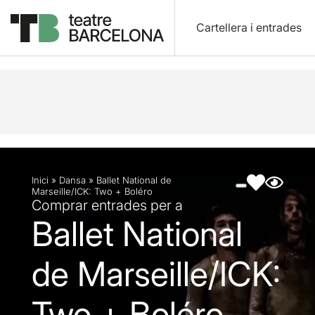
Cartellera i entrades
Descripció
Fitxa artística
Fotos i vídeos
Inici
»
Dansa
»
Ballet National de
Marseille/ICK: Two + Boléro
Comprar entrades per a
Ballet National
de Marseille/ICK:
Two + Boléro