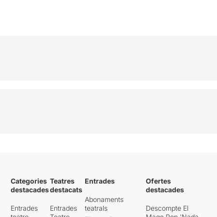
Categories
Teatres
Entrades
Ofertes
destacades
destacats
destacades
Abonaments
Entrades
Entrades
teatrals
Descompte El
teatre
Teatre
Mago Pop 'Nada