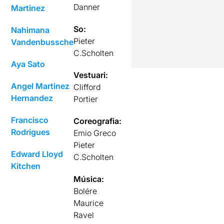
Danner
Martinez
So:
Nahimana
Pieter
Vandenbussche
C.Scholten
Aya Sato
Vestuari:
Angel Martinez
Clifford
Hernandez
Portier
Francisco
Coreografia:
Rodrigues
Emio Greco
Pieter
Edward Lloyd
C.Scholten
Kitchen
Música:
Bolére
Maurice
Ravel