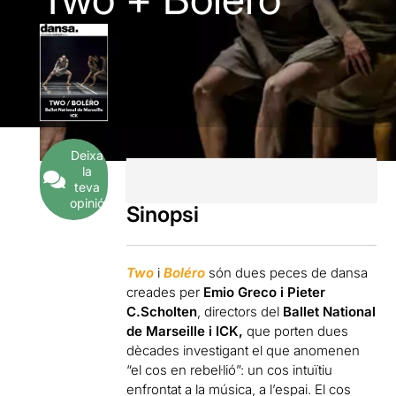
Deixa
la
teva
opinió
Sinopsi
Two
i
Boléro
són dues peces de dansa
creades per
Emio Greco i Pieter
C.Scholten
, directors del
Ballet National
de Marseille i ICK,
que porten dues
dècades investigant el que anomenen
“el cos en rebel·lió”: un cos intuïtiu
enfrontat a la música, a l’espai. El cos