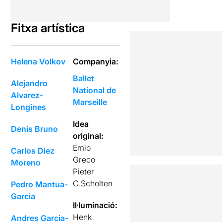
Fitxa artística
Helena Volkov
Companyia:
Ballet
Alejandro
National de
Alvarez-
Marseille
Longines
Idea
Denis Bruno
original:
Emio
Carlos Diez
Greco
Moreno
Pieter
C.Scholten
Pedro Mantua-
Garcia
Il·luminació:
Henk
Andres Garcia-