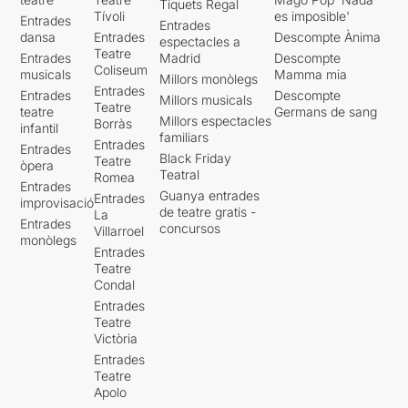
Tiquets Regal
Tívoli
es imposible'
Entrades
Entrades
dansa
Entrades
Descompte Ànima
espectacles a
Teatre
Entrades
Madrid
Descompte
Coliseum
musicals
Mamma mia
Millors monòlegs
Entrades
Entrades
Descompte
Millors musicals
Teatre
teatre
Germans de sang
Millors espectacles
Borràs
infantil
familiars
Entrades
Entrades
Black Friday
Teatre
òpera
Teatral
Romea
Entrades
Guanya entrades
Entrades
improvisació
de teatre gratis -
La
Entrades
concursos
Villarroel
monòlegs
Entrades
Teatre
Condal
Entrades
Teatre
Victòria
Entrades
Teatre
Apolo