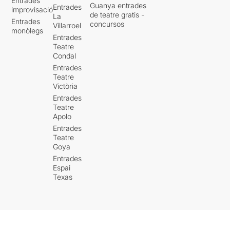
Entrades
Guanya entrades
Entrades
improvisació
de teatre gratis -
La
Entrades
concursos
Villarroel
monòlegs
Entrades
Teatre
Condal
Entrades
Teatre
Victòria
Entrades
Teatre
Apolo
Entrades
Teatre
Goya
Entrades
Espai
Texas