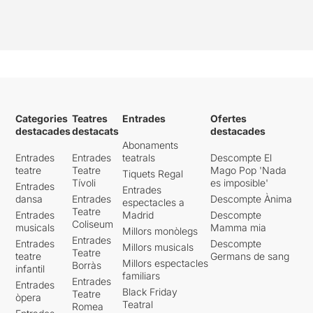
Categories
Teatres
Entrades
Ofertes
destacades
destacats
destacades
Abonaments
Entrades
Entrades
teatrals
Descompte El
teatre
Teatre
Mago Pop 'Nada
Tiquets Regal
Tívoli
es imposible'
Entrades
Entrades
dansa
Entrades
Descompte Ànima
espectacles a
Teatre
Entrades
Madrid
Descompte
Coliseum
musicals
Mamma mia
Millors monòlegs
Entrades
Entrades
Descompte
Millors musicals
Teatre
teatre
Germans de sang
Millors espectacles
Borràs
infantil
familiars
Entrades
Entrades
Black Friday
Teatre
òpera
Teatral
Romea