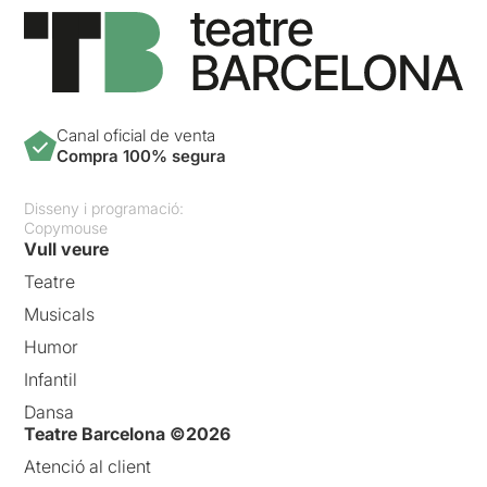
Canal oficial de venta
Compra 100% segura
Disseny i programació:
Copymouse
Vull veure
Teatre
Musicals
Humor
Infantil
Dansa
Teatre Barcelona ©2026
Atenció al client