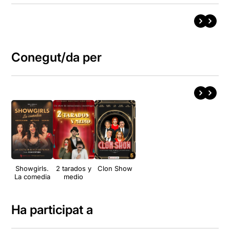
Conegut/da per
Showgirls.
2 tarados y
Clon Show
La comedia
medio
Ha participat a