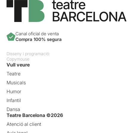
Canal oficial de venta
Compra 100% segura
Disseny i programació:
Copymouse
Vull veure
Teatre
Musicals
Humor
Infantil
Dansa
Teatre Barcelona ©2026
Atenció al client
Avís legal