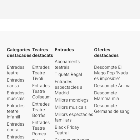
Categories
Teatres
Entrades
Ofertes
destacades
destacats
destacades
Abonaments
Entrades
Entrades
teatrals
Descompte El
teatre
Teatre
Mago Pop 'Nada
Tiquets Regal
Tívoli
es imposible'
Entrades
Entrades
dansa
Entrades
Descompte Ànima
espectacles a
Teatre
Entrades
Madrid
Descompte
Coliseum
musicals
Mamma mia
Millors monòlegs
Entrades
Entrades
Descompte
Millors musicals
Teatre
teatre
Germans de sang
Millors espectacles
Borràs
infantil
familiars
Entrades
Entrades
Black Friday
Teatre
òpera
Teatral
Romea
Entrades
Guanya entrades