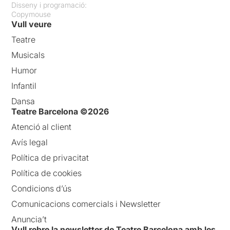
Disseny i programació:
Copymouse
Vull veure
Teatre
Musicals
Humor
Infantil
Dansa
Teatre Barcelona ©2026
Atenció al client
Avís legal
Política de privacitat
Política de cookies
Condicions d’ús
Comunicacions comercials i Newsletter
Anuncia’t
Vull rebre la newsletter de Teatre Barcelona amb les