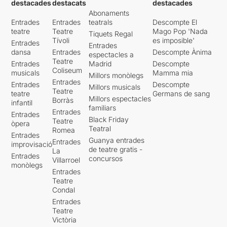
destacades
destacats
destacades
Abonaments
Entrades
Entrades
teatrals
Descompte El
teatre
Teatre
Mago Pop 'Nada
Tiquets Regal
Tívoli
es imposible'
Entrades
Entrades
dansa
Entrades
Descompte Ànima
espectacles a
Teatre
Entrades
Madrid
Descompte
Coliseum
musicals
Mamma mia
Millors monòlegs
Entrades
Entrades
Descompte
Millors musicals
Teatre
teatre
Germans de sang
Millors espectacles
Borràs
infantil
familiars
Entrades
Entrades
Black Friday
Teatre
òpera
Teatral
Romea
Entrades
Guanya entrades
Entrades
improvisació
de teatre gratis -
La
Entrades
concursos
Villarroel
monòlegs
Entrades
Teatre
Condal
Entrades
Teatre
Victòria