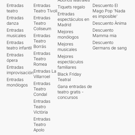
Entradas
Entradas
Descuento El
Tiquets regalo
teatro
Teatro Tívoli
Mago Pop 'Nada
Entradas
es imposible'
Entradas
Entradas
espectáculos en
danza
Teatro
Descuento Ànima
Madrid
Coliseum
Entradas
Descuento
Mejores
musicales
Entradas
Mamma mia
monólogos
Teatro
Entradas
Descuento
Mejores
Borrás
teatro infantil
Germans de sang
musicales
Entradas
Entradas
Mejores
Teatro
ópera
espectáculos
Romea
Entradas
familiares
Entradas La
improvisación
Black Friday
Villarroel
Entradas
Teatral
Entradas
monólogos
Gana entradas de
Teatro
teatro gratis -
Condal
concursos
Entradas
Teatro
Victòria
Entradas
Teatro
Apolo