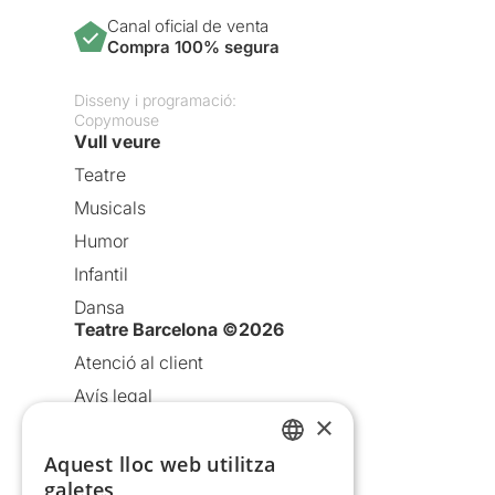
Canal oficial de venta
Compra 100% segura
Disseny i programació:
Copymouse
Vull veure
Teatre
Musicals
Humor
Infantil
Dansa
Teatre Barcelona ©2026
Atenció al client
Avís legal
×
Política de privacitat
Aquest lloc web utilitza
Política de cookies
CATALAN
galetes