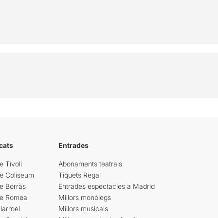
cats
Entrades
e Tívoli
Abonaments teatrals
re Coliseum
Tiquets Regal
e Borràs
Entrades espectacles a Madrid
re Romea
Millors monòlegs
larroel
Millors musicals