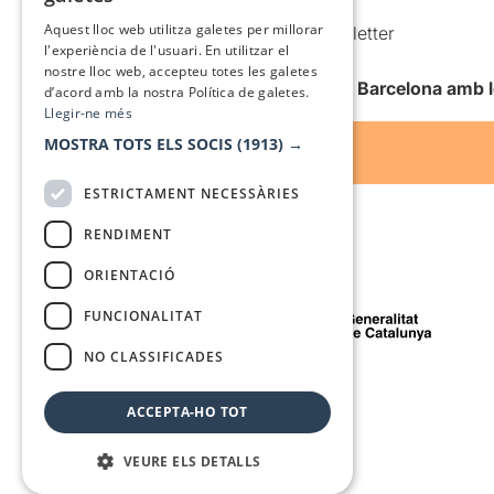
Condicions d’ús
SPANISH
Aquest lloc web utilitza galetes per millorar
Comunicacions comercials i Newsletter
l'experiència de l'usuari. En utilitzar el
Anuncia’t
nostre lloc web, accepteu totes les galetes
Vull rebre la newsletter de Teatre Barcelona amb 
d’acord amb la nostra Política de galetes.
Llegir-ne més
MOSTRA TOTS ELS SOCIS
(1913) →
ESTRICTAMENT NECESSÀRIES
RENDIMENT
ORIENTACIÓ
Amb el suport de
FUNCIONALITAT
NO CLASSIFICADES
Mitjà de comunicació associat a
ACCEPTA-HO TOT
VEURE ELS DETALLS