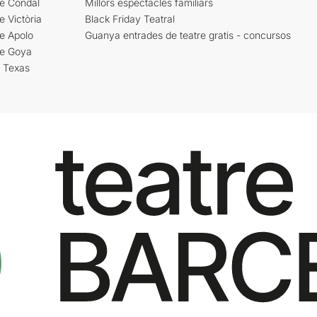
re Condal
Millors espectacles familiars
e Victòria
Black Friday Teatral
e Apolo
Guanya entrades de teatre gratis - concursos
re Goya
i Texas