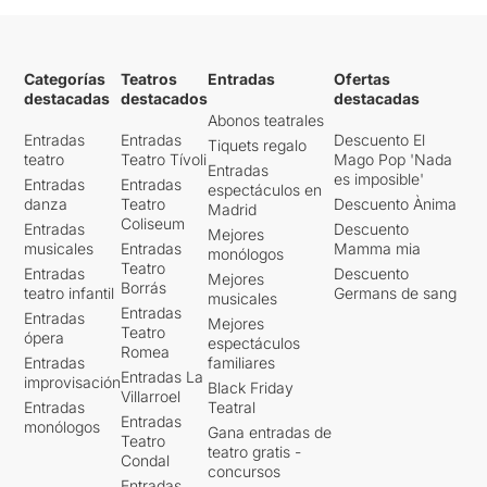
Categorías
Teatros
Entradas
Ofertas
destacadas
destacados
destacadas
Abonos teatrales
Entradas
Entradas
Descuento El
Tiquets regalo
teatro
Teatro Tívoli
Mago Pop 'Nada
Entradas
es imposible'
Entradas
Entradas
espectáculos en
danza
Teatro
Descuento Ànima
Madrid
Coliseum
Entradas
Descuento
Mejores
musicales
Entradas
Mamma mia
monólogos
Teatro
Entradas
Descuento
Mejores
Borrás
teatro infantil
Germans de sang
musicales
Entradas
Entradas
Mejores
Teatro
ópera
espectáculos
Romea
Entradas
familiares
Entradas La
improvisación
Black Friday
Villarroel
Entradas
Teatral
Entradas
monólogos
Gana entradas de
Teatro
teatro gratis -
Condal
concursos
Entradas