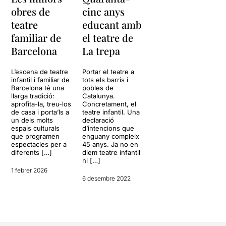
obres de
cinc anys
teatre
educant amb
familiar de
el teatre de
Barcelona
La trepa
L’escena de teatre
Portar el teatre a
infantil i familiar de
tots els barris i
Barcelona té una
pobles de
llarga tradició:
Catalunya.
aprofita-la, treu-los
Concretament, el
de casa i porta’ls a
teatre infantil. Una
un dels molts
declaració
espais culturals
d’intencions que
que programen
enguany compleix
espectacles per a
45 anys. Ja no en
diferents […]
diem teatre infantil
ni […]
1 febrer 2026
6 desembre 2022