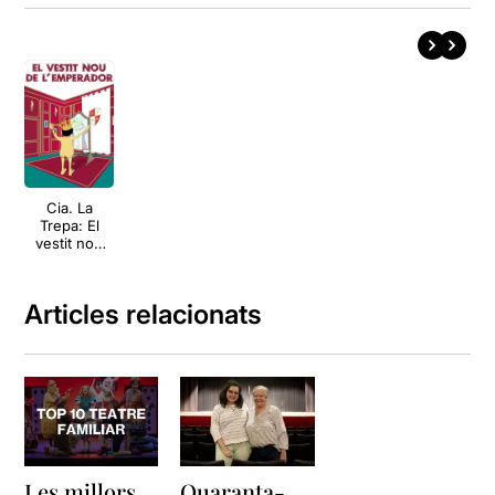
Cia. La
Trepa: El
vestit nou
de
l'emperador
Articles relacionats
Les millors
Quaranta-