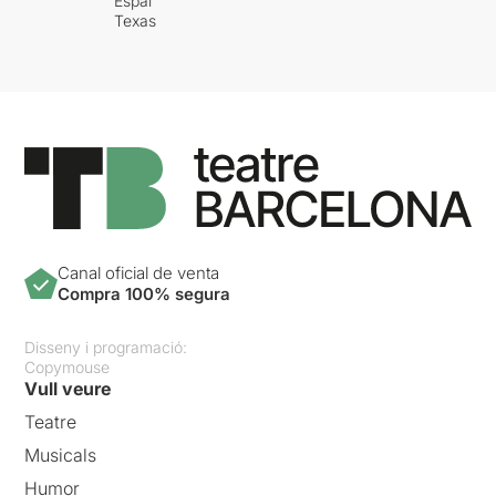
Espai
Texas
Canal oficial de venta
Compra 100% segura
Disseny i programació:
Copymouse
Vull veure
Teatre
Musicals
Humor