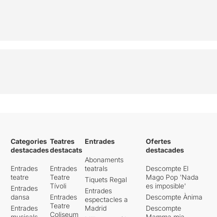
Categories
Teatres
Entrades
Ofertes
destacades
destacats
destacades
Abonaments
Entrades
Entrades
teatrals
Descompte El
teatre
Teatre
Mago Pop 'Nada
Tiquets Regal
Tívoli
es imposible'
Entrades
Entrades
dansa
Entrades
Descompte Ànima
espectacles a
Teatre
Entrades
Madrid
Descompte
Coliseum
musicals
Mamma mia