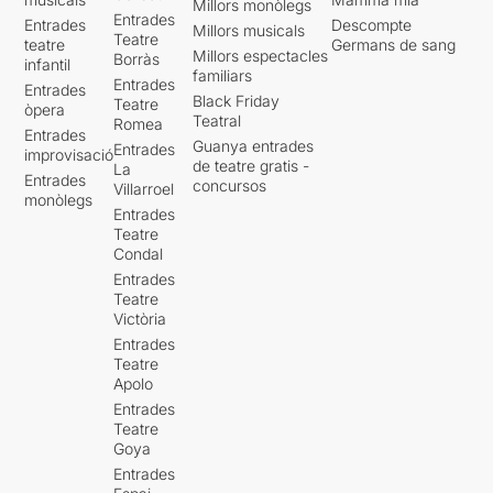
Millors monòlegs
Entrades
Entrades
Descompte
Millors musicals
Teatre
teatre
Germans de sang
Millors espectacles
Borràs
infantil
familiars
Entrades
Entrades
Black Friday
Teatre
òpera
Teatral
Romea
Entrades
Guanya entrades
Entrades
improvisació
de teatre gratis -
La
Entrades
concursos
Villarroel
monòlegs
Entrades
Teatre
Condal
Entrades
Teatre
Victòria
Entrades
Teatre
Apolo
Entrades
Teatre
Goya
Entrades