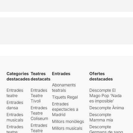
Categories
Teatres
Entrades
Ofertes
destacades
destacats
destacades
Abonaments
Entrades
Entrades
teatrals
Descompte El
teatre
Teatre
Mago Pop 'Nada
Tiquets Regal
Tívoli
es imposible'
Entrades
Entrades
dansa
Entrades
Descompte Ànima
espectacles a
Teatre
Entrades
Madrid
Descompte
Coliseum
musicals
Mamma mia
Millors monòlegs
Entrades
Entrades
Descompte
Millors musicals
Teatre
teatre
Germans de sang