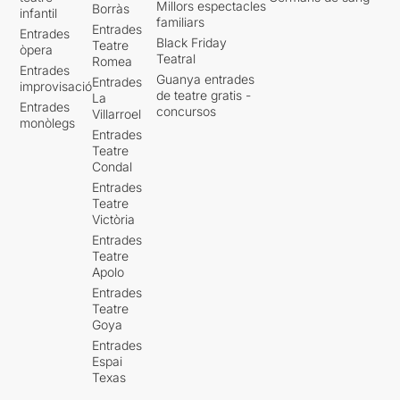
Millors espectacles
Borràs
infantil
familiars
Entrades
Entrades
Black Friday
Teatre
òpera
Teatral
Romea
Entrades
Guanya entrades
Entrades
improvisació
de teatre gratis -
La
Entrades
concursos
Villarroel
monòlegs
Entrades
Teatre
Condal
Entrades
Teatre
Victòria
Entrades
Teatre
Apolo
Entrades
Teatre
Goya
Entrades
Espai
Texas