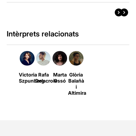
Intèrprets relacionats
Victoria
Rafa
Marta
Glòria
Szpunberg
Delacroix
Ossó
Balañà
i
Altimira