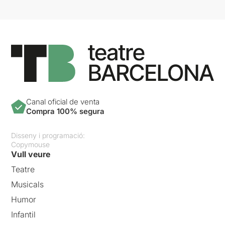
Canal oficial de venta
Compra 100% segura
Disseny i programació:
Copymouse
Vull veure
Teatre
Musicals
Humor
Infantil