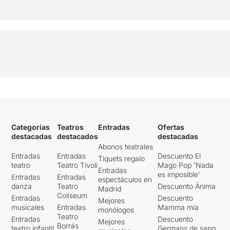
Categorías
Teatros
Entradas
Ofertas
destacadas
destacados
destacadas
Abonos teatrales
Entradas
Entradas
Descuento El
Tiquets regalo
teatro
Teatro Tívoli
Mago Pop 'Nada
Entradas
es imposible'
Entradas
Entradas
espectáculos en
danza
Teatro
Descuento Ànima
Madrid
Coliseum
Entradas
Descuento
Mejores
musicales
Entradas
Mamma mia
monólogos
Teatro
Entradas
Descuento
Mejores
Borrás
teatro infantil
Germans de sang