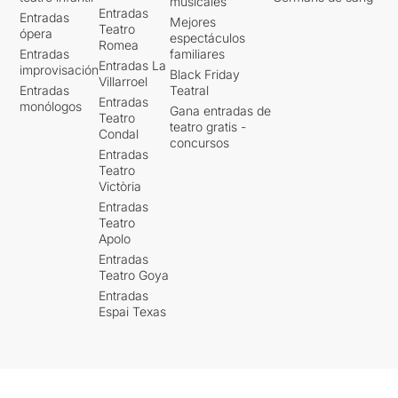
musicales
Entradas
Entradas
Mejores
Teatro
ópera
espectáculos
Romea
Entradas
familiares
Entradas La
improvisación
Black Friday
Villarroel
Entradas
Teatral
Entradas
monólogos
Gana entradas de
Teatro
teatro gratis -
Condal
concursos
Entradas
Teatro
Victòria
Entradas
Teatro
Apolo
Entradas
Teatro Goya
Entradas
Espai Texas