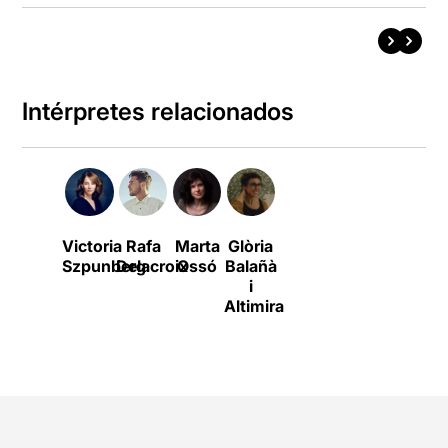
Intérpretes relacionados
Victoria
Rafa
Marta
Glòria
Szpunberg
Delacroix
Ossó
Balañà
i
Altimira