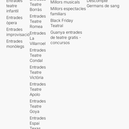
Entrades
Descompte
Millors musicals
Teatre
teatre
Germans de sang
Millors espectacles
Borràs
infantil
familiars
Entrades
Entrades
Black Friday
Teatre
òpera
Teatral
Romea
Entrades
Guanya entrades
Entrades
improvisació
de teatre gratis -
La
Entrades
concursos
Villarroel
monòlegs
Entrades
Teatre
Condal
Entrades
Teatre
Victòria
Entrades
Teatre
Apolo
Entrades
Teatre
Goya
Entrades
Espai
Texas