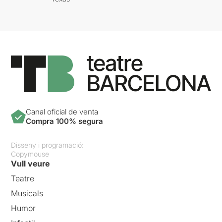
Canal oficial de venta
Compra 100% segura
Disseny i programació:
Copymouse
Vull veure
Teatre
Musicals
Humor