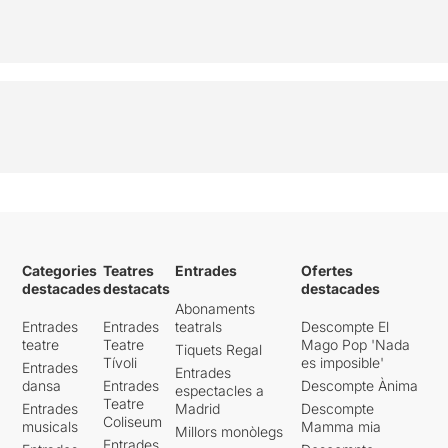
Categories
Teatres
Entrades
Ofertes
destacades
destacats
destacades
Abonaments
Entrades
Entrades
teatrals
Descompte El
teatre
Teatre
Mago Pop 'Nada
Tiquets Regal
Tívoli
es imposible'
Entrades
Entrades
dansa
Entrades
Descompte Ànima
espectacles a
Teatre
Entrades
Madrid
Descompte
Coliseum
musicals
Mamma mia
Millors monòlegs
Entrades