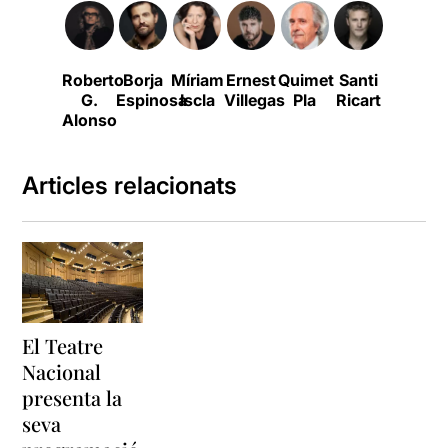
Roberto
Borja
Míriam
Ernest
Quimet
Santi
Rafel
G.
Espinosa
Iscla
Villegas
Pla
Ricart
Duran
Alonso
Articles relacionats
El Teatre
Nacional
presenta la
seva