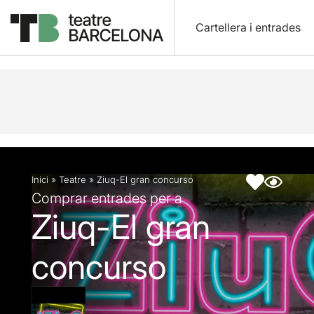
Cartellera i entrades
Descripció
Fitxa artística
Inici
»
Teatre
»
Ziuq-El gran concurso
Comprar entrades per a
Ziuq-El gran
concurso