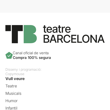
Canal oficial de venta
Compra 100% segura
Disseny i programació:
Copymouse
Vull veure
Teatre
Musicals
Humor
Infantil