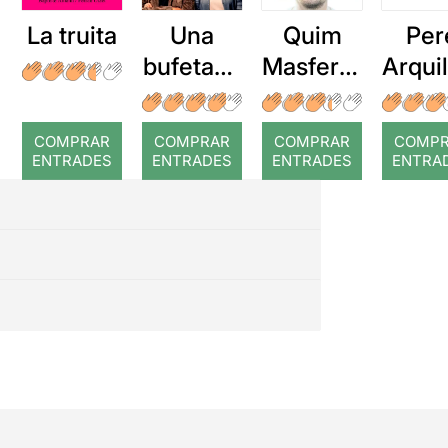
La truita
Una
Quim
Per
bufetada
Masferre
Arqui
a temps
r: Temps
: Cor
romp
COMPRAR
COMPRAR
COMPRAR
COMP
ENTRADES
ENTRADES
ENTRADES
ENTRA