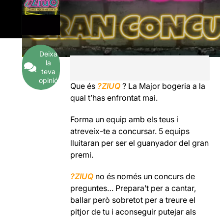
Deixa
la
teva
opinió
Que és
?ZIUQ
? La Major bogeria a la
qual t’has enfrontat mai.
Forma un equip amb els teus i
atreveix-te a concursar. 5 equips
lluitaran per ser el guanyador del gran
premi.
?ZIUQ
no és només un concurs de
preguntes… Prepara’t per a cantar,
ballar però sobretot per a treure el
pitjor de tu i aconseguir putejar als