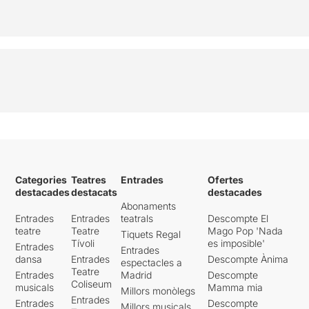
Categories
Teatres
Entrades
Ofertes
destacades
destacats
destacades
Abonaments
Entrades
Entrades
teatrals
Descompte El
teatre
Teatre
Mago Pop 'Nada
Tiquets Regal
Tívoli
es imposible'
Entrades
Entrades
dansa
Entrades
Descompte Ànima
espectacles a
Teatre
Entrades
Madrid
Descompte
Coliseum
musicals
Mamma mia
Millors monòlegs
Entrades
Entrades
Descompte
Millors musicals