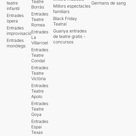
Teatre
teatre
Germans de sang
Millors espectacles
Borràs
infantil
familiars
Entrades
Entrades
Black Friday
Teatre
òpera
Teatral
Romea
Entrades
Guanya entrades
Entrades
improvisació
de teatre gratis -
La
Entrades
concursos
Villarroel
monòlegs
Entrades
Teatre
Condal
Entrades
Teatre
Victòria
Entrades
Teatre
Apolo
Entrades
Teatre
Goya
Entrades
Espai
Texas