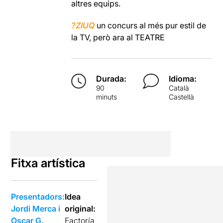
altres equips.
?ZIUQ
un concurs al més pur estil de
la TV, però ara al TEATRE
Durada:
Idioma:
90
Català
minuts
Castellà
Fitxa artística
Presentadors:
Idea
Jordi Merca i
original:
Oscar G.
Factoría