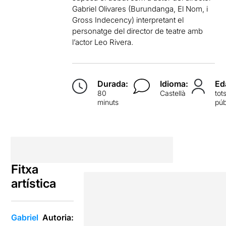
Gabriel Olivares (Burundanga, El Nom, i
Gross Indecency) interpretant el
personatge del director de teatre amb
l’actor Leo Rivera.
Durada:
Idioma:
Ed
80
Castellà
tot
minuts
púb
Fitxa
artística
Gabriel
Autoria: