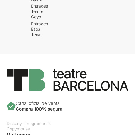
Entrades
Teatre
Goya
Entrades
Espai
Texas
Canal oficial de venta
Compra 100% segura
Disseny i programació:
Copymouse
Vull veure