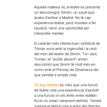
Aquella mateixa nit, al teatre es presenta
un desconegut, Simón, un xaval que
acaba d’arribar a Madrid. No té cap
experiència teatral, però insisteix a fer
l’audició i tenir una oportunitat per
interpretar Hamlet.
El caràcter més intel·lectual i sofisticat de
Tomàs xoca amb la ingenuïtat i la visió
del món del teatre de Simón. Tot i això,
Tomàs i el “públic absent” aniran
descobrint que Simón té molt més en
comú amb el Príncep de Dinamarca del
que sembla a simple vista.
Yo soy Hamlet
és més que una funció
de teatre, tota una experiència d’assistir
a una funció on els límits entre realitat i
ficció no estan clarament definits. També
suposa el debut com a actor del director