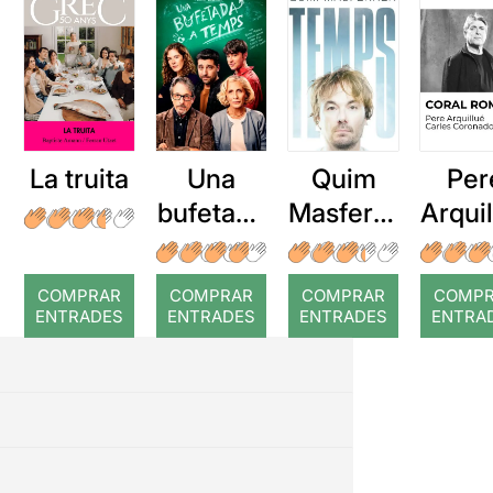
La truita
Una
Quim
Per
bufetada
Masferre
Arqui
a temps
r: Temps
: Cor
romp
COMPRAR
COMPRAR
COMPRAR
COMP
ENTRADES
ENTRADES
ENTRADES
ENTRA