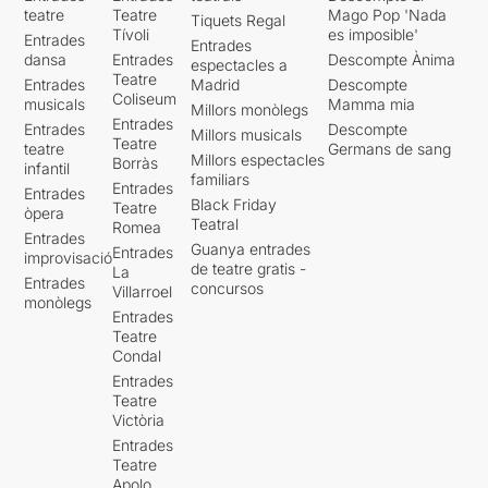
teatre
Teatre
Mago Pop 'Nada
Tiquets Regal
Tívoli
es imposible'
Entrades
Entrades
dansa
Entrades
Descompte Ànima
espectacles a
Teatre
Entrades
Madrid
Descompte
Coliseum
musicals
Mamma mia
Millors monòlegs
Entrades
Entrades
Descompte
Millors musicals
Teatre
teatre
Germans de sang
Millors espectacles
Borràs
infantil
familiars
Entrades
Entrades
Black Friday
Teatre
òpera
Teatral
Romea
Entrades
Guanya entrades
Entrades
improvisació
de teatre gratis -
La
Entrades
concursos
Villarroel
monòlegs
Entrades
Teatre
Condal
Entrades
Teatre
Victòria
Entrades
Teatre
Apolo