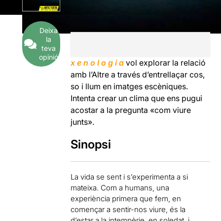
Deixa
la
teva
opinió
x e n o l o g i a
vol explorar la relació
amb l’Altre a través d’entrellaçar cos,
so i llum en imatges escèniques.
Intenta crear un clima que ens pugui
acostar a la pregunta «com viure
junts».
Sinopsi
La vida se sent i s’experimenta a si
mateixa. Com a humans, una
experiència primera que fem, en
començar a sentir-nos viure, és la
d’estar a la intempèrie, en soledat, i