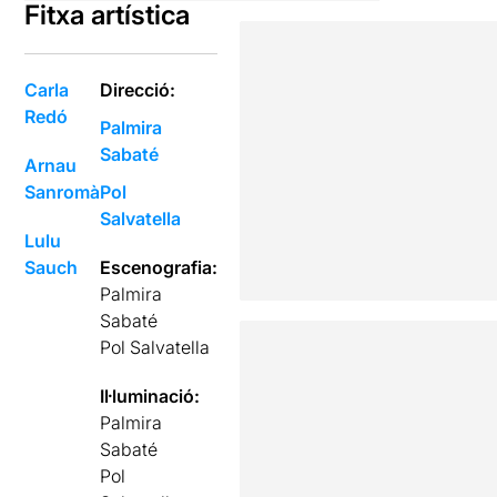
Fitxa artística
Carla
Direcció:
Redó
Palmira
Sabaté
Arnau
Sanromà
Pol
Salvatella
Lulu
Sauch
Escenografia:
Palmira
Sabaté
Pol Salvatella
Il·luminació:
Palmira
Sabaté
Pol