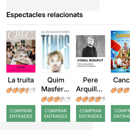
Espectacles relacionats
La truita
Quim
Pere
Canc
Masferre
Arquillué
r: Temps
: Coral
romput
COMPRAR
COMPRAR
COMPRAR
COMP
ENTRADES
ENTRADES
ENTRADES
ENTRA