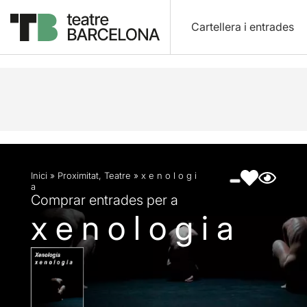
Cartellera i entrades
Descripció
Fitxa artística
Fotos i vídeos
Inici
»
Proximitat
,
Teatre
»
x e n o l o g i
a
Comprar entrades per a
x e n o l o g i a