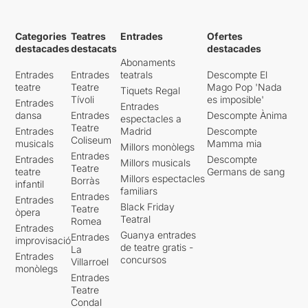
Categories
Teatres
Entrades
Ofertes
destacades
destacats
destacades
Abonaments
Entrades
Entrades
teatrals
Descompte El
teatre
Teatre
Mago Pop 'Nada
Tiquets Regal
Tívoli
es imposible'
Entrades
Entrades
dansa
Entrades
Descompte Ànima
espectacles a
Teatre
Entrades
Madrid
Descompte
Coliseum
musicals
Mamma mia
Millors monòlegs
Entrades
Entrades
Descompte
Millors musicals
Teatre
teatre
Germans de sang
Millors espectacles
Borràs
infantil
familiars
Entrades
Entrades
Black Friday
Teatre
òpera
Teatral
Romea
Entrades
Guanya entrades
Entrades
improvisació
de teatre gratis -
La
Entrades
concursos
Villarroel
monòlegs
Entrades
Teatre
Condal