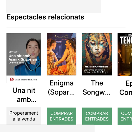
Espectacles relacionats
Enigma
The
E
Una nit
(Sopar +
Songwrit
Con
amb
Especta
er: Un
s:
Asmik
cle)
viatge
t
Properament
COMPRAR
COMPRAR
COM
Grigorian
original
ten
a la venda
ENTRADES
ENTRADES
ENT
a