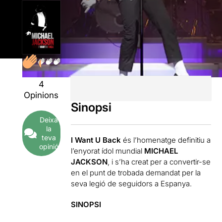
4
Opinions
Sinopsi
Deixa
la
teva
I Want U Back
és l’homenatge definitiu a
opinió
l’enyorat ídol mundial
MICHAEL
JACKSON
, i s’ha creat per a convertir-se
en el punt de trobada demandat per la
seva legió de seguidors a Espanya.
SINOPSI