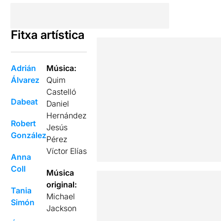
Fitxa artística
Adrián
Música:
Álvarez
Quim
Castelló
Dabeat
Daniel
Hernández
Robert
Jesús
González
Pérez
Víctor Elías
Anna
Coll
Música
original:
Tania
Michael
Simón
Jackson