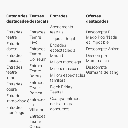
Categories
Teatres
Entrades
Ofertes
destacades
destacats
destacades
Abonaments
Entrades
Entrades
teatrals
Descompte El
teatre
Teatre
Mago Pop 'Nada
Tiquets Regal
Tívoli
es imposible'
Entrades
Entrades
dansa
Entrades
Descompte Ànima
espectacles a
Teatre
Entrades
Madrid
Descompte
Coliseum
musicals
Mamma mia
Millors monòlegs
Entrades
Entrades
Descompte
Millors musicals
Teatre
teatre
Germans de sang
Millors espectacles
Borràs
infantil
familiars
Entrades
Entrades
Black Friday
Teatre
òpera
Teatral
Romea
Entrades
Guanya entrades
Entrades
improvisació
de teatre gratis -
La
Entrades
concursos
Villarroel
monòlegs
Entrades
Teatre
Condal