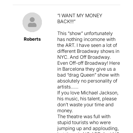
“I WANT MY MONEY
BACK!!!”
This “show” unfortunately
Roberts
has nothing incomone with
the ART. I have seen a lot of
different Broadway shows in
NYC. And Off Broadway.
Even Off-off Broadway! Here
in Barcelona they give us a
bad “drag Queen” show with
absolutely no personality of
artists……
If you love Michael Jackson,
his music, his talent, please
don’t waste your time and
money.
The theatre was full with
stupid tourists who were
jumping up and applouding,