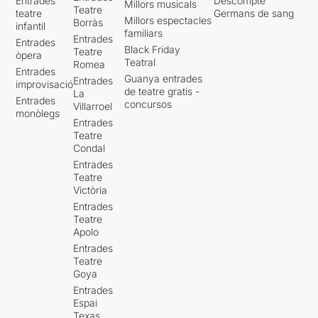
Entrades
Descompte
Millors musicals
Teatre
teatre
Germans de sang
Millors espectacles
Borràs
infantil
familiars
Entrades
Entrades
Black Friday
Teatre
òpera
Teatral
Romea
Entrades
Guanya entrades
Entrades
improvisació
de teatre gratis -
La
Entrades
concursos
Villarroel
monòlegs
Entrades
Teatre
Condal
Entrades
Teatre
Victòria
Entrades
Teatre
Apolo
Entrades
Teatre
Goya
Entrades
Espai
Texas