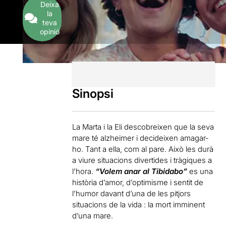
Deixa
la
teva
opinió
Sinopsi
La Marta i la Eli descobreixen que la seva
mare té alzheimer i decideixen amagar-
ho. Tant a ella, com al pare. Això les durà
a viure situacions divertides i tràgiques a
l’hora.
“Volem anar al Tibidabo”
es una
història d’amor, d’optimisme i sentit de
l’humor davant d’una de les pitjors
situacions de la vida : la mort imminent
d’una mare.