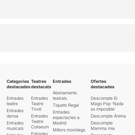
Categories
Teatres
Entrades
Ofertes
destacades
destacats
destacades
Abonaments
Entrades
Entrades
teatrals
Descompte El
teatre
Teatre
Mago Pop 'Nada
Tiquets Regal
Tívoli
es imposible'
Entrades
Entrades
dansa
Entrades
Descompte Ànima
espectacles a
Teatre
Entrades
Madrid
Descompte
Coliseum
musicals
Mamma mia
Millors monòlegs
Entrades