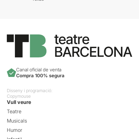
Canal oficial de venta
Compra 100% segura
Disseny i programació:
Copymouse
Vull veure
Teatre
Musicals
Humor