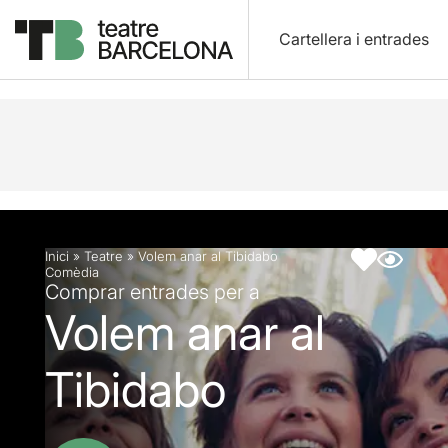
Cartellera i entrades
Descripció
Fitxa artística
Articles
Inici
»
Teatre
»
Volem anar al Tibidabo
Comèdia
Comprar entrades per a
Volem anar al
Tibidabo