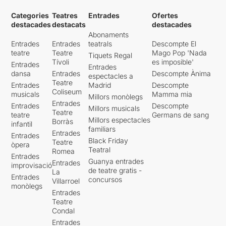
Categories
Teatres
Entrades
Ofertes
destacades
destacats
destacades
Abonaments
Entrades
Entrades
teatrals
Descompte El
teatre
Teatre
Mago Pop 'Nada
Tiquets Regal
Tívoli
es imposible'
Entrades
Entrades
dansa
Entrades
Descompte Ànima
espectacles a
Teatre
Entrades
Madrid
Descompte
Coliseum
musicals
Mamma mia
Millors monòlegs
Entrades
Entrades
Descompte
Millors musicals
Teatre
teatre
Germans de sang
Millors espectacles
Borràs
infantil
familiars
Entrades
Entrades
Black Friday
Teatre
òpera
Teatral
Romea
Entrades
Guanya entrades
Entrades
improvisació
de teatre gratis -
La
Entrades
concursos
Villarroel
monòlegs
Entrades
Teatre
Condal
Entrades