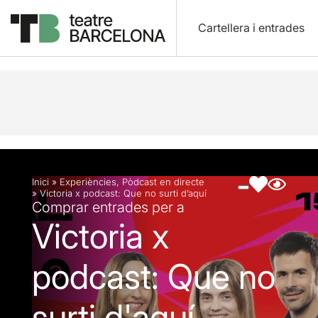
Cartellera i entrades
Descripció
Fitxa artística
Fotos i vídeos
Inici
»
Experiències
,
Pòdcast en directe
»
Victoria x podcast: Que no surti d’aquí
Comprar entrades per a
Victoria x
podcast: Que no
surti d'aquí