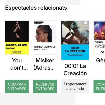
Espectacles relacionats
You
Misiker
Gè
00:01 La
don't
(Adrasha
Creación
look
): mebrat
arab
/ መብራት
Properament
COMPRAR
RESERVAR
COM
a la venda
ENTRADES
ENTRADES
ENT