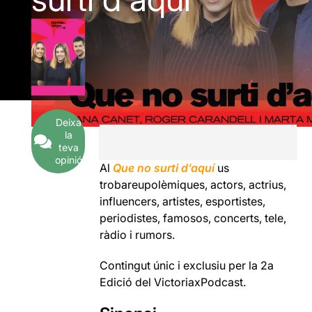
Deixa
la
teva
opinió
Al
Que no surti d’aquí
us
trobareupolèmiques, actors, actrius,
influencers, artistes, esportistes,
periodistes, famosos, concerts, tele,
ràdio i rumors.
Contingut únic i exclusiu per la 2a
Edició del VictoriaxPodcast.