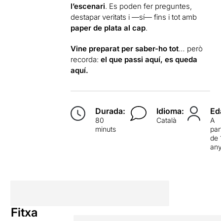
l’escenari
. Es poden fer preguntes,
destapar veritats i —sí— fins i tot amb
paper de plata al cap
.
Vine preparat per saber-ho tot
… però
recorda:
el que passi aquí, es queda
aquí.
Durada:
Idioma:
Ed
80
Català
A
minuts
par
de 
an
Fitxa