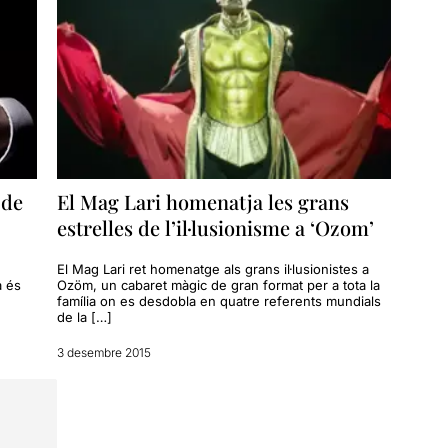
 de
El Mag Lari homenatja les grans
estrelles de l’il·lusionisme a ‘Ozom’
El Mag Lari ret homenatge als grans il·lusionistes a
a és
Ozöm, un cabaret màgic de gran format per a tota la
família on es desdobla en quatre referents mundials
de la […]
3 desembre 2015