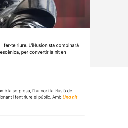
 fer-te riure. L’il·lusionista combinarà
 escènica, per convertir la nit en
mb la sorpresa, l’humor i la il·lusió de
ionant i fent riure el públic. Amb
Una nit