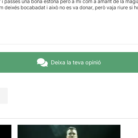
 i passes una bona estona però a mi com a amant de la màgi
deixés bocabadat i això no es va donar, però vaja riure si ho 
Deixa la teva opinió