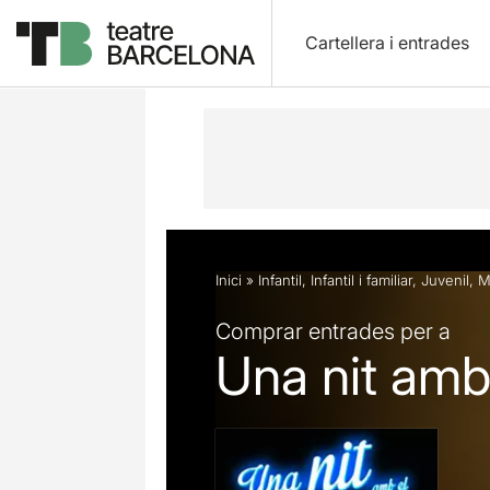
Cartellera i entrades
Descripció
Fitxa artística
Fotos i 
Inici
»
Infantil
,
Infantil i familiar
,
Juvenil
,
M
Comprar entrades per a
Una nit amb