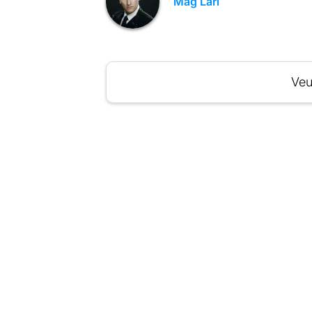
Mag Lari
Veu