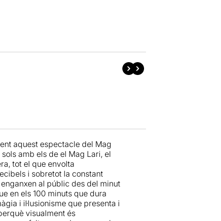
veient aquest espectacle del Mag
sols amb els de el Mag Lari, el
a, tot el que envolta
cibels i sobretot la constant
, enganxen al públic des del minut
 que en els 100 minuts que dura
ia i il·lusionisme que presenta i
 perquè visualment és