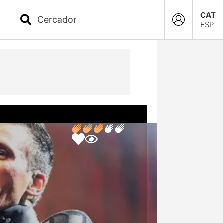
CAT
ESP