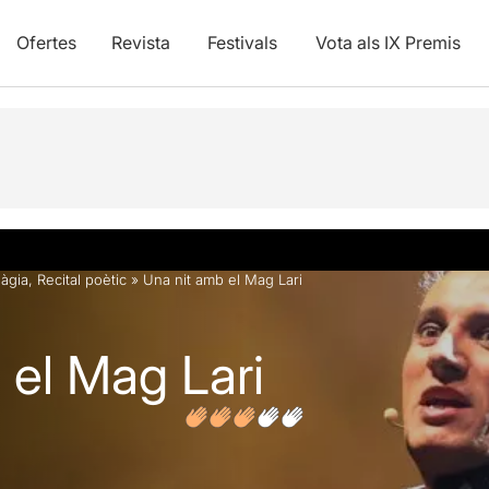
Ofertes
Revista
Festivals
Vota als IX Premis
vídeos
Opinions
Articles
àgia
,
Recital poètic
»
Una nit amb el Mag Lari
 el Mag Lari