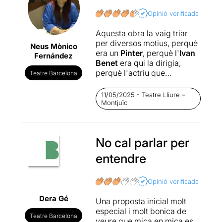
Opinió verificada
Aquesta obra la vaig triar
per diversos motius, perquè
Neus Mònico
era un
Pinter
, perquè l'
I
van
Fernández
Benet
era qui la dirigia,
perquè l'actriu que
Teatre Barcelona
interpretava la protagonista
era la
Mireia Aixalà
, perquè
11/05/2025 - Teatre Lliure –
la pel·lícula
Despertars
Montjuïc
(1990), protagonitzada per
Robert De Niro
i
Robin
Williams
, inspirada en el
No cal parlar per
llibre homònim d’
Oliver
Sacks
(un clàssic de la
entendre
literatura mèdica), em va
fascinar (si no l'heu vist, us
la recomano perquè és
Opinió verificada
boníssima), i perquè la
Dera Gé
Una proposta inicial molt
posada en escena
especial i molt bonica de
combinava música, dansa i
Teatre Barcelona
veure que mica en mica es
interpretació.