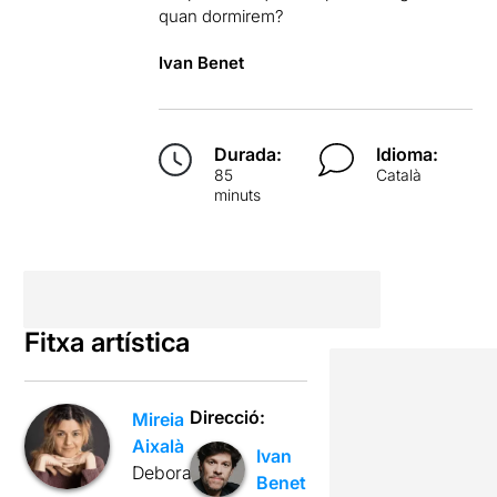
quan dormirem?
Ivan Benet
Durada:
Idioma:
85
Català
minuts
Fitxa artística
Direcció:
Mireia
Aixalà
Ivan
Deborah
Benet