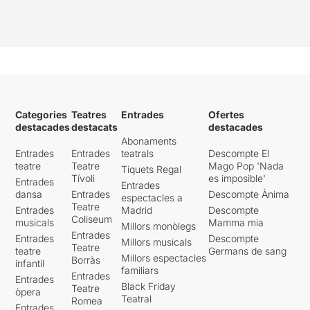
la història, l’absència de la
Deborah, el seu oblit, el
conflicte familiar que, potser,
està al darrera del seu exili,
és desvelat i apareix alguna
cosa amb la qual el públic
pot connectar i respirar.
Categories
Teatres
Entrades
Ofertes
Una obra que, coneixent
destacades
destacats
destacades
Pinter, no dubtem que ja
Abonaments
pugui ser, de partida,
Entrades
Entrades
teatrals
Descompte El
críptica, enigmàtica,
teatre
Teatre
Mago Pop 'Nada
Tiquets Regal
parcialment inabastable.
Tívoli
es imposible'
Entrades
Entrades
Però la feina que es fa des
dansa
Entrades
Descompte Ànima
espectacles a
de direcció no ajuda, gens, a
Teatre
Entrades
Madrid
Descompte
facilitar la digestió d’una
Coliseum
musicals
Mamma mia
Millors monòlegs
proposta que no deixa bon
Entrades
Entrades
Descompte
Millors musicals
sabor de boca, malgrat el
Teatre
teatre
Germans de sang
Millors espectacles
senzill i acollidor espai
Borràs
infantil
familiars
escènic, la magnífica
Entrades
Entrades
Black Friday
il·luminació i el ja esmentat i
Teatre
òpera
Teatral
Romea
encertat ambient sonor.
Entrades