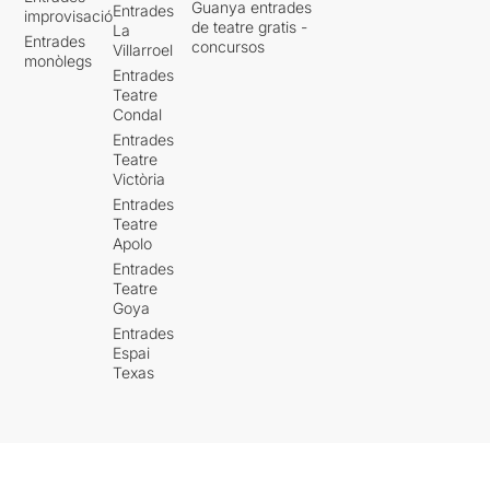
Guanya entrades
Entrades
improvisació
de teatre gratis -
La
Entrades
concursos
Villarroel
monòlegs
Entrades
Teatre
Condal
Entrades
Teatre
Victòria
Entrades
Teatre
Apolo
Entrades
Teatre
Goya
Entrades
Espai
Texas