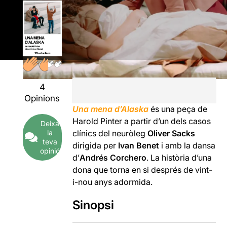
4
Opinions
Una mena d’Alaska
és una peça de
Harold Pinter a partir d’un dels casos
Deixa
la
clínics del neuròleg
Oliver Sacks
teva
dirigida per
Ivan Benet
i amb la dansa
opinió
d’
Andrés Corchero
. La història d’una
dona que torna en si després de vint-
i-nou anys adormida.
Sinopsi