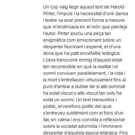
Un cop vaig llegir aquest text de Harold
Pinter, l’impuls i la necessitat d’unir dansa
i teatre va anar prenent forma a mesura
que m’endinsava en el món que planteja
l’autor. Pinter escriu una peça tan
enigmàtica com emocionant sobre un
despertar fascinant i esperat, el d’una
dona que ha patit encefalitis letàrgica.
L’obra transcorre enmig d’aquest estat
tan reconeixible en què la realitat i el
somni conviuen paral·lelament, i la vida i
la mort s’entrellacen virtuosament fins al
punt d’arribar a dubtar de si allò somniat
ha estat viscut o allò viscut tan sols ha
estat un somni. Un text meravellós i
poètic, el rerefons polític del qual
s’entreveu subtilment com el fons d’un
llac en calma i ens convida a reflexionar
sobre la societat adormida i l’imminent
despertar d’aquesta època letàrgica. Fins