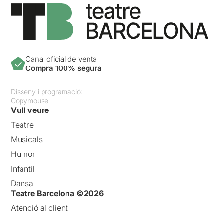
Canal oficial de venta
Compra 100% segura
Disseny i programació:
Copymouse
Vull veure
Teatre
Musicals
Humor
Infantil
Dansa
Teatre Barcelona ©2026
Atenció al client