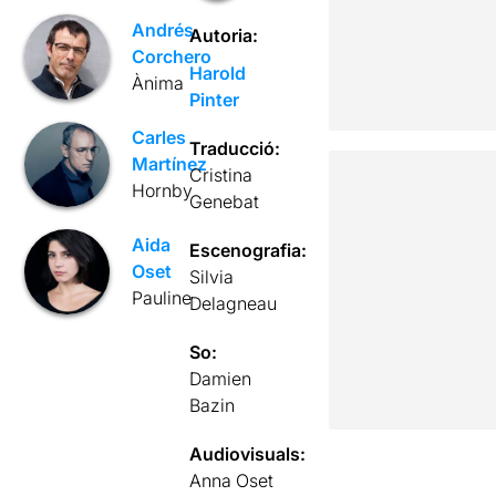
Andrés
Autoria:
Corchero
Harold
Ànima
Pinter
Carles
Traducció:
Martínez
Cristina
Hornby
Genebat
Aida
Escenografia:
Oset
Silvia
Pauline
Delagneau
So:
Damien
Bazin
Audiovisuals:
Anna Oset