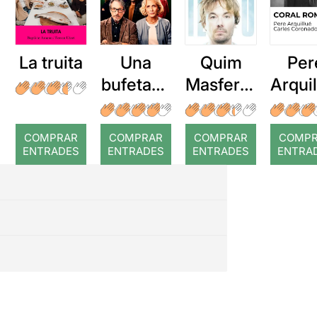
La truita
Una
Quim
Per
bufetada
Masferre
Arqui
a temps
r: Temps
: Cor
romp
COMPRAR
COMPRAR
COMPRAR
COMP
ENTRADES
ENTRADES
ENTRADES
ENTRA