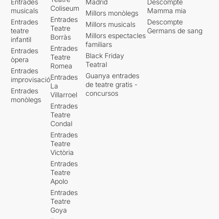
Entrades
Madrid
Descompte
Coliseum
musicals
Mamma mia
Millors monòlegs
Entrades
Entrades
Descompte
Millors musicals
Teatre
teatre
Germans de sang
Millors espectacles
Borràs
infantil
familiars
Entrades
Entrades
Black Friday
Teatre
òpera
Teatral
Romea
Entrades
Guanya entrades
Entrades
improvisació
de teatre gratis -
La
Entrades
concursos
Villarroel
monòlegs
Entrades
Teatre
Condal
Entrades
Teatre
Victòria
Entrades
Teatre
Apolo
Entrades
Teatre
Goya