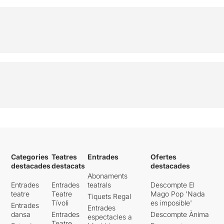
Categories
Teatres
Entrades
Ofertes
destacades
destacats
destacades
Abonaments
Entrades
Entrades
teatrals
Descompte El
teatre
Teatre
Mago Pop 'Nada
Tiquets Regal
Tívoli
es imposible'
Entrades
Entrades
dansa
Entrades
Descompte Ànima
espectacles a
Teatre