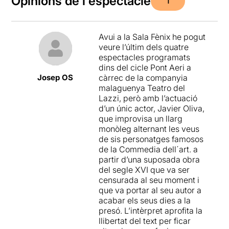
Opinions de l'espectacle
1
Avui a la Sala Fènix he pogut
veure l’últim dels quatre
espectacles programats
dins del cicle Pont Aeri a
Josep OS
càrrec de la companyia
malaguenya Teatro del
Lazzi, però amb l’actuació
d’un únic actor, Javier Oliva,
que improvisa un llarg
monòleg alternant les veus
de sis personatges famosos
de la Commedia dell´art. a
partir d’una suposada obra
del segle XVI que va ser
censurada al seu moment i
que va portar al seu autor a
acabar els seus dies a la
presó. L’intèrpret aprofita la
llibertat del text per ficar