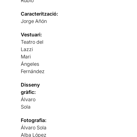
Rubio
Caracterització:
Jorge Añón
Vestuari:
Teatro del
Lazzi
Mari
Ángeles
Fernández
Disseny
gràfic:
Álvaro
Sola
Fotografia:
Álvaro Sola
Alba López