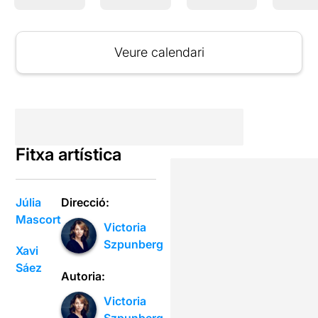
Veure calendari
Fitxa artística
Júlia
Direcció:
Mascort
Victoria
Szpunberg
Xavi
Sáez
Autoria:
Victoria
Szpunberg