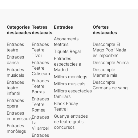
Categories
Teatres
Entrades
Ofertes
destacades
destacats
destacades
Abonaments
Entrades
Entrades
teatrals
Descompte El
teatre
Teatre
Mago Pop 'Nada
Tiquets Regal
Tívoli
es imposible'
Entrades
Entrades
dansa
Entrades
Descompte Ànima
espectacles a
Teatre
Entrades
Madrid
Descompte
Coliseum
musicals
Mamma mia
Millors monòlegs
Entrades
Entrades
Descompte
Millors musicals
Teatre
teatre
Germans de sang
Millors espectacles
Borràs
infantil
familiars
Entrades
Entrades
Black Friday
Teatre
òpera
Teatral
Romea
Entrades
Guanya entrades
Entrades
improvisació
de teatre gratis -
La
Entrades
concursos
Villarroel
monòlegs
Entrades