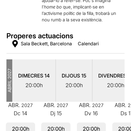
ajudar-lo a refer-se. Poc s’imagina
l’
home bo
que, implicant-se en
l’activisme polític de la filla, trobarà un
nou rumb a la seva existència.
Properes actuacions
Sala Beckett, Barcelona
Calendari
2027
DIMECRES
14
DIJOUS
15
DIVENDRES
1
ABRIL
20:00h
20:00h
20:00h
ABR.
ABR.
ABR.
ABR.
2027
2027
2027
2
Dc
14
Dj
15
Dv
16
Ds
1
20:00h
20:00h
20:00h
20:0