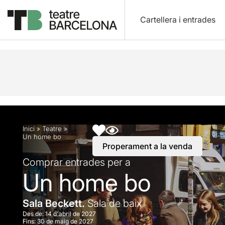
Cartellera i entrades
Descripció
Horaris
Fitxa artística
Info pràctic
Inici
»
Teatre
»
Un home bo
Properament a la venda
Comprar entrades per a
Un home bo
Sala Beckett.
Sala de baix
Des de:
14 d'abril de 2027
Fins:
30 de maig de 2027