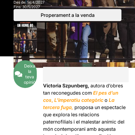
Des de:
14/4/2027
Fins:
30/5/2027
Properament a la venda
Deixa
la
teva
opinió
Victoria Szpunberg,
autora d’obres
tan reconegudes com
El pes d’un
cos
,
L’imperatiu categòric
o
La
tercera fuga,
proposa un espectacle
que explora les relacions
paternofilials i el malestar anímic del
món contemporani amb aquesta