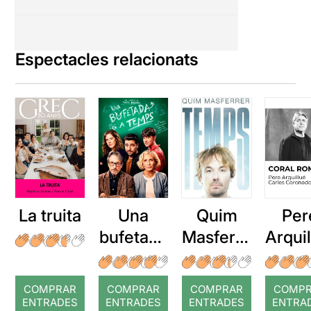
Espectacles relacionats
La truita
Una
Quim
Per
bufetada
Masferre
Arqui
a temps
r: Temps
: Cor
romp
COMPRAR
COMPRAR
COMPRAR
COMP
ENTRADES
ENTRADES
ENTRADES
ENTRA