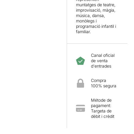
muntatges de teatre,
improvisació, màgia,
música, dansa,
monòlegs i
programació infantil i
familiar.
Canal oficial
de venta
d'entrades
Compra
100% segura
Métode de
pagament:
Targeta de
dèbit i crèdit