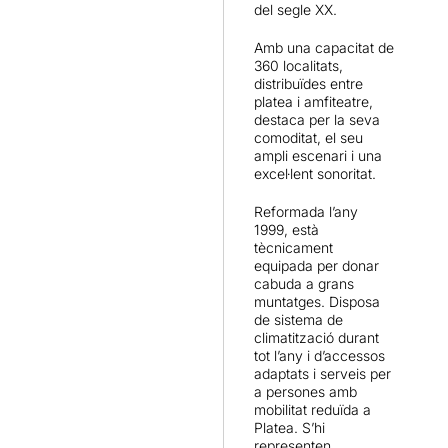
del segle XX.
Amb una capacitat de
360 localitats,
distribuïdes entre
platea i amfiteatre,
destaca per la seva
comoditat, el seu
ampli escenari i una
excel·lent sonoritat.
Reformada l’any
1999, està
tècnicament
equipada per donar
cabuda a grans
muntatges. Disposa
de sistema de
climatització durant
tot l’any i d’accessos
adaptats i serveis per
a persones amb
mobilitat reduïda a
Platea. S’hi
representen