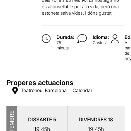
dels 70, els 80 i els 90. La nostàlgia no
és aconsellable per a la vida, però una
estoneta salva vides. I dóna gustet.
Durada:
Idioma:
Ed
75
Castellà
A
minuts
par
de 
an
Properes actuacions
Teatreneu, Barcelona
Calendari
SETEMBRE
DISSABTE
5
DIVENDRES
18
19:45h
19:45h