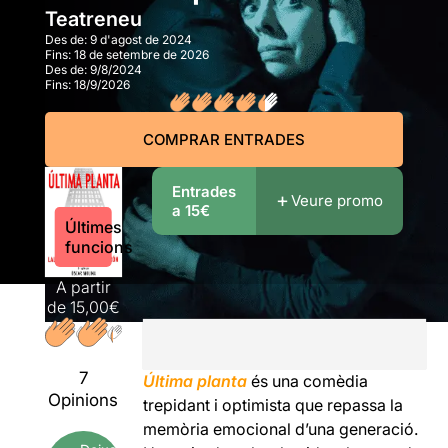
Teatreneu
Des de:
9 d'agost de 2024
Fins:
18 de setembre de 2026
Des de:
9/8/2024
Fins:
18/9/2026
COMPRAR ENTRADES
Entrades
Veure promo
a 15€
Últimes
funcions
A partir
de
15,00€
7
Última planta
és una comèdia
Opinions
trepidant i optimista que repassa la
memòria emocional d’una generació.