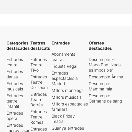
Categories
Teatres
Entrades
Ofertes
destacades
destacats
destacades
Abonaments
Entrades
Entrades
teatrals
Descompte El
teatre
Teatre
Mago Pop 'Nada
Tiquets Regal
Tívoli
es imposible'
Entrades
Entrades
dansa
Entrades
Descompte Ànima
espectacles a
Teatre
Entrades
Madrid
Descompte
Coliseum
musicals
Mamma mia
Millors monòlegs
Entrades
Entrades
Descompte
Millors musicals
Teatre
teatre
Germans de sang
Millors espectacles
Borràs
infantil
familiars
Entrades
Entrades
Black Friday
Teatre
òpera
Teatral
Romea
Entrades
Guanya entrades
Entrades
improvisació