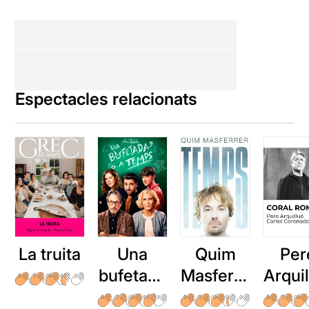
Espectacles relacionats
La truita
Una
Quim
Per
bufetada
Masferre
Arqui
a temps
r: Temps
: Cor