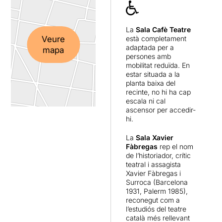
La
Sala Cafè Teatre
Veure
està completament
adaptada per a
mapa
persones amb
mobilitat reduïda. En
estar situada a la
planta baixa del
recinte, no hi ha cap
escala ni cal
ascensor per accedir-
hi.
La
Sala Xavier
Fàbregas
rep el nom
de l’historiador, crític
teatral i assagista
Xavier Fàbregas i
Surroca (Barcelona
1931, Palerm 1985),
reconegut com a
l’estudiós del teatre
català més rellevant