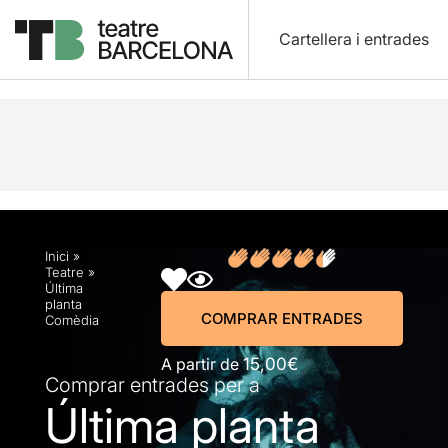
Cartellera i entrades
Descripció
Horaris
Fitxa artística
Fotos i víd
Inici
»
Teatre
»
Última
planta
COMPRAR ENTRADES
Comèdia
A partir de
15,00€
Comprar entrades per a
Última planta