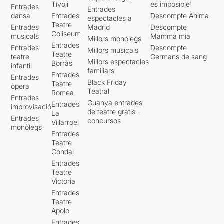
Tívoli
es imposible'
Entrades
Entrades
dansa
Entrades
Descompte Ànima
espectacles a
Teatre
Entrades
Madrid
Descompte
Coliseum
musicals
Mamma mia
Millors monòlegs
Entrades
Entrades
Descompte
Millors musicals
Teatre
teatre
Germans de sang
Millors espectacles
Borràs
infantil
familiars
Entrades
Entrades
Black Friday
Teatre
òpera
Teatral
Romea
Entrades
Guanya entrades
Entrades
improvisació
de teatre gratis -
La
Entrades
concursos
Villarroel
monòlegs
Entrades
Teatre
Condal
Entrades
Teatre
Victòria
Entrades
Teatre
Apolo
Entrades