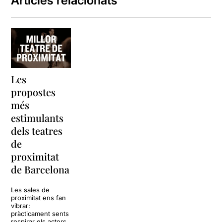
Articles relacionats
Les
propostes
més
estimulants
dels teatres
de
proximitat
de Barcelona
Les sales de
proximitat ens fan
vibrar:
pràcticament sents
respirar els actors,