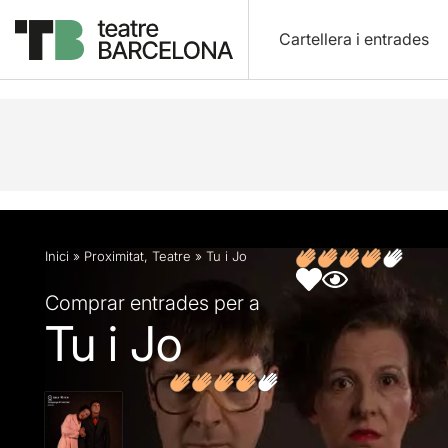
Cartellera i entrades
Descripció
Fitxa artística
Articles
Inici
»
Proximitat
,
Teatre
»
Tu i Jo
Comprar entrades per a
Tu i Jo