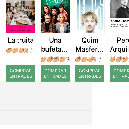
La truita
Una
Quim
Per
bufetada
Masferre
Arqui
a temps
r: Temps
: Cor
romp
COMPRAR
COMPRAR
COMPRAR
COMP
ENTRADES
ENTRADES
ENTRADES
ENTRA