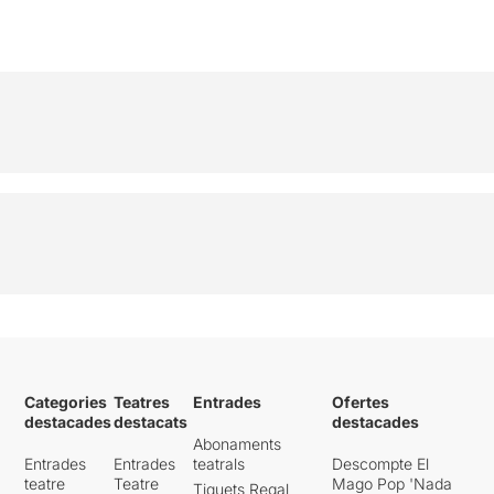
Categories
Teatres
Entrades
Ofertes
destacades
destacats
destacades
Abonaments
Entrades
Entrades
teatrals
Descompte El
teatre
Teatre
Mago Pop 'Nada
Tiquets Regal