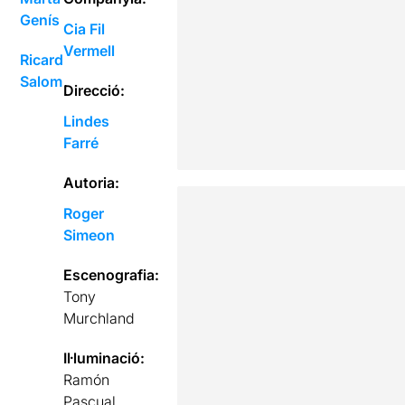
Genís
Cia Fil
Vermell
Ricard
Salom
Direcció:
Lindes
Farré
Autoria:
Roger
Simeon
Escenografia:
Tony
Murchland
Il·luminació:
Ramón
Pascual