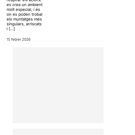
es crea un ambient
molt especial, i és
on es poden trobar
els muntatges més
singulars, arriscats
i […]
15 febrer 2026