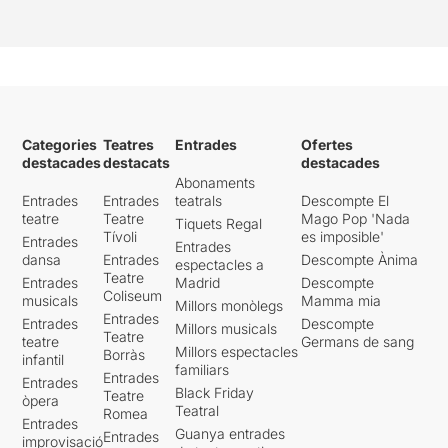
Categories
Teatres
Entrades
Ofertes
destacades
destacats
destacades
Abonaments
Entrades
Entrades
teatrals
Descompte El
teatre
Teatre
Mago Pop 'Nada
Tiquets Regal
Tívoli
es imposible'
Entrades
Entrades
dansa
Entrades
Descompte Ànima
espectacles a
Teatre
Entrades
Madrid
Descompte
Coliseum
musicals
Mamma mia
Millors monòlegs
Entrades
Entrades
Descompte
Millors musicals
Teatre
teatre
Germans de sang
Millors espectacles
Borràs
infantil
familiars
Entrades
Entrades
Black Friday
Teatre
òpera
Teatral
Romea
Entrades
Guanya entrades
Entrades
improvisació