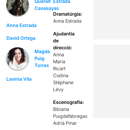
Estrada
Queralt
Casasayas
Dramatúrgia:
Anna Estrada
Anna Estrada
Ajudantia
David Ortega
de
direcció:
Magda
Anna
Puig
Maria
Torres
Ricart
Codina
Lavinia Vila
Stéphane
Lévy
Escenografia:
Bibiana
Puigdefàbregas
Adrià Pinar