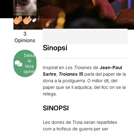
3
Opinions
Sinopsi
Deixa
la
teva
Inspirat en
Les Troianes
de
Jean-Paul
opinió
Sartre
,
Troianes 15
parla del paper de la
dona a la postguerra. O millor dit, del
paper que se li adjudica, del lloc on se la
relega.
SINOPSI
Les dones de Troia seran repartides
com a trofeus de guerra per ser