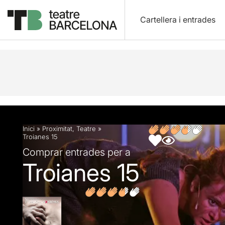
Cartellera i entrades
Descripció
Fitxa artística
Fotos i vídeos
Opin
Inici
»
Proximitat
,
Teatre
»
Troianes 15
Comprar entrades per a
Troianes 15