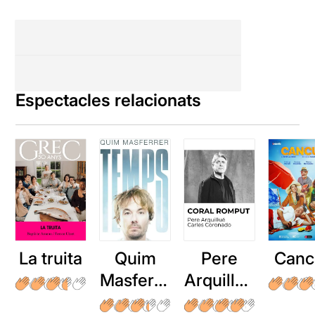
Espectacles relacionats
La truita
Quim
Pere
Canc
Masferre
Arquillué
r: Temps
: Coral