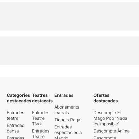
Categories
Teatres
Entrades
Ofertes
destacades
destacats
destacades
Abonaments
Entrades
Entrades
teatrals
Descompte El
teatre
Teatre
Mago Pop 'Nada
Tiquets Regal
Tívoli
es imposible'
Entrades
Entrades
dansa
Entrades
Descompte Ànima
espectacles a
Teatre
Entrades
Madrid
Descompte