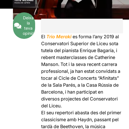
Deixa
la
teva
opinió
El
Trio Meraki
es forma l’any 2019 al
Conservatori Superior de Liceu sota
tutela del pianista Enrique Bagaría, i
rebent masterclasses de Catherine
Manson. Tot i la seva recent carrera
professional, ja han estat convidats a
tocar al Cicle de Concerts “Afinitats”
de la Sala Parés, a la Casa Rússia de
Barcelona, i han participat en
diversos projectes del Conservatori
del Liceu.
El seu repertori abasta des del primer
classicisme amb Haydn, passant pel
tardà de Beethoven, la música