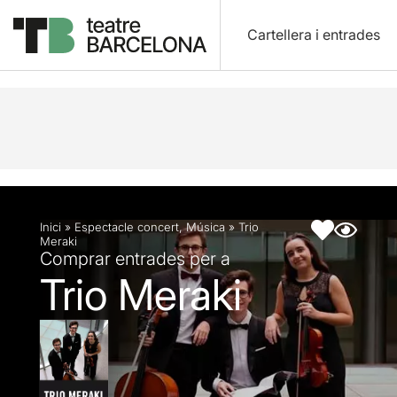
Cartellera i entrades
Descripció
Fitxa artística
Inici
»
Espectacle concert
,
Música
»
Trio
Meraki
Comprar entrades per a
Trio Meraki