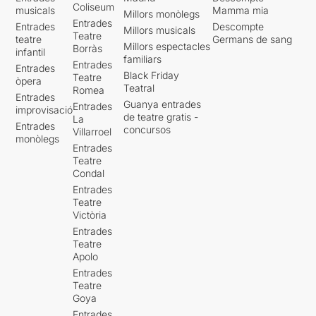
Coliseum
musicals
Mamma mia
Millors monòlegs
Entrades
Entrades
Descompte
Millors musicals
Teatre
teatre
Germans de sang
Millors espectacles
Borràs
infantil
familiars
Entrades
Entrades
Black Friday
Teatre
òpera
Teatral
Romea
Entrades
Guanya entrades
Entrades
improvisació
de teatre gratis -
La
Entrades
concursos
Villarroel
monòlegs
Entrades
Teatre
Condal
Entrades
Teatre
Victòria
Entrades
Teatre
Apolo
Entrades
Teatre
Goya
Entrades