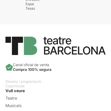
Espai
Texas
Canal oficial de venta
Compra 100% segura
Disseny i programació:
Copymouse
Vull veure
Teatre
Musicals