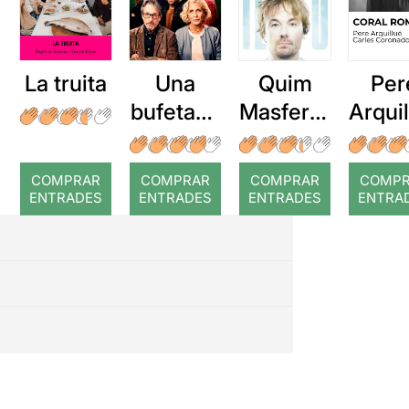
La truita
Una
Quim
Per
bufetada
Masferre
Arqui
a temps
r: Temps
: Cor
romp
COMPRAR
COMPRAR
COMPRAR
COMP
ENTRADES
ENTRADES
ENTRADES
ENTRA