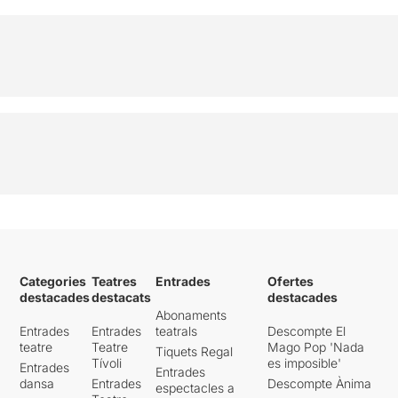
Categories
Teatres
Entrades
Ofertes
destacades
destacats
destacades
Abonaments
Entrades
Entrades
teatrals
Descompte El
teatre
Teatre
Mago Pop 'Nada
Tiquets Regal
Tívoli
es imposible'
Entrades
Entrades
dansa
Entrades
Descompte Ànima
espectacles a