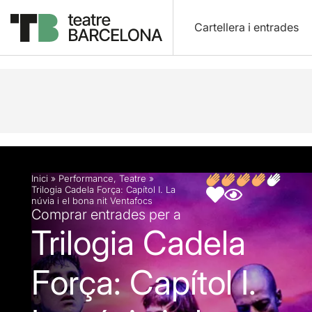
Cartellera i entrades
Descripció
Fitxa artística
Inici
»
Performance
,
Teatre
»
Trilogia Cadela Força: Capítol I. La
núvia i el bona nit Ventafocs
Comprar entrades per a
Trilogia Cadela
Força: Capítol I.