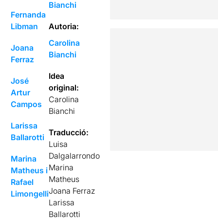
Bianchi
Fernanda
Libman
Autoria:
Carolina
Joana
Bianchi
Ferraz
Idea
José
original:
Artur
Carolina
Campos
Bianchi
Larissa
Traducció:
Ballarotti
Luisa
Dalgalarrondo
Marina
Marina
Matheus i
Matheus
Rafael
Joana Ferraz
Limongelli
Larissa
Ballarotti