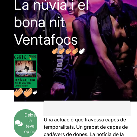
La núvia i el
bona nit
Ventafocs
Deixa
Una actuació que travessa capes de
la
teva
temporalitats. Un grapat de capes de
opinió
cadàvers de dones. La notícia de la