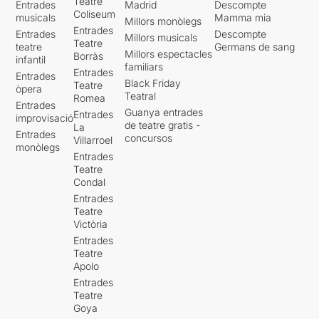
Teatre
Entrades
Madrid
Descompte
Coliseum
musicals
Mamma mia
Millors monòlegs
Entrades
Entrades
Descompte
Millors musicals
Teatre
teatre
Germans de sang
Millors espectacles
Borràs
infantil
familiars
Entrades
Entrades
Black Friday
Teatre
òpera
Teatral
Romea
Entrades
Guanya entrades
Entrades
improvisació
de teatre gratis -
La
Entrades
concursos
Villarroel
monòlegs
Entrades
Teatre
Condal
Entrades
Teatre
Victòria
Entrades
Teatre
Apolo
Entrades
Teatre
Goya