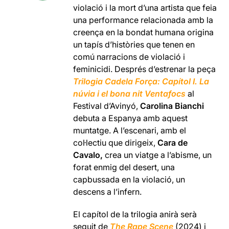
violació i la mort d’una artista que feia
una performance relacionada amb la
creença en la bondat humana origina
un tapís d’històries que tenen en
comú narracions de violació i
feminicidi. Després d’estrenar la peça
Trilogia Cadela Força: Capítol I. La
núvia i el bona nit Ventafocs
al
Festival d’Avinyó,
Carolina Bianchi
debuta a Espanya amb aquest
muntatge. A l’escenari, amb el
col·lectiu que dirigeix,
Cara de
Cavalo,
crea un viatge a l’abisme, un
forat enmig del desert, una
capbussada en la violació, un
descens a l’infern.
El capítol de la trilogia anirà serà
seguit de
The Rape Scene
(2024) i