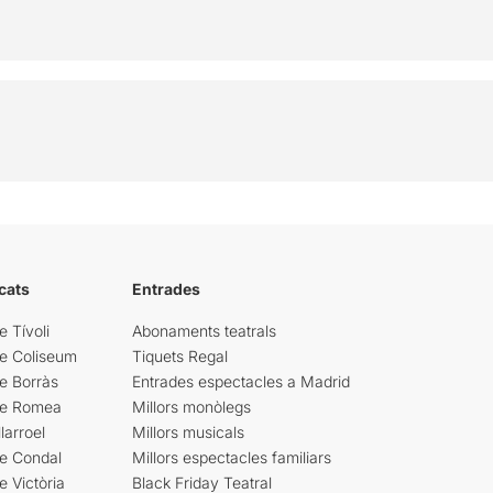
cats
Entrades
e Tívoli
Abonaments teatrals
re Coliseum
Tiquets Regal
e Borràs
Entrades espectacles a Madrid
re Romea
Millors monòlegs
larroel
Millors musicals
re Condal
Millors espectacles familiars
e Victòria
Black Friday Teatral