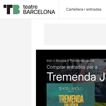
Cartellera i entrades
Descripció
Fitxa artística
Fotos i 
Inici
»
Música
»
Tremenda Jauría
Comprar entrades per a
Tremenda J