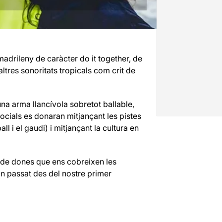
madrileny de caràcter do it together, de
tres sonoritats tropicals com crit de
na arma llancívola sobretot ballable,
ocials es donaran mitjançant les pistes
ll i el gaudi) i mitjançant la cultura en
e de dones que ens cobreixen les
an passat des del nostre primer