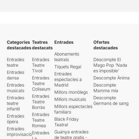
Categories
Teatres
Entrades
Ofertes
destacades
destacats
destacades
Abonaments
Entrades
Entrades
teatrals
Descompte El
teatre
Teatre
Mago Pop 'Nada
Tiquets Regal
Tívoli
es imposible'
Entrades
Entrades
dansa
Entrades
Descompte Ànima
espectacles a
Teatre
Entrades
Madrid
Descompte
Coliseum
musicals
Mamma mia
Millors monòlegs
Entrades
Entrades
Descompte
Millors musicals
Teatre
teatre
Germans de sang
Millors espectacles
Borràs
infantil
familiars
Entrades
Entrades
Black Friday
Teatre
òpera
Teatral
Romea
Entrades
Guanya entrades
Entrades
improvisació
de teatre gratis -
La