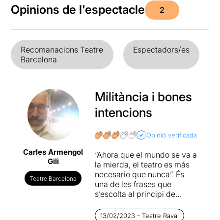
Opinions de l'espectacle
2
Recomanacions Teatre
Espectadors/es
Barcelona
Militància i bones
intencions
Opinió verificada
Carles Armengol
“Ahora que el mundo se va a
Gili
la mierda, el teatro es más
necesario que nunca”. És
Teatre Barcelona
una de les frases que
s’escolta al principi de
l’obra, i la veritat és que diu
molt de les intencions de
13/02/2023 - Teatre Raval