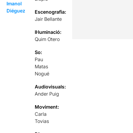
Imanol
Diéguez
Escenografia:
Jair Bellante
Il·luminació:
Quim Otero
So:
Pau
Matas
Nogué
Audiovisuals:
Ander Puig
Moviment:
Carla
Tovias