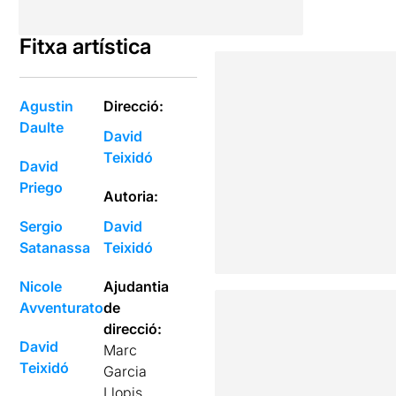
Fitxa artística
Agustin
Direcció:
Daulte
David
Teixidó
David
Priego
Autoria:
Sergio
David
Satanassa
Teixidó
Nicole
Ajudantia
Avventurato
de
direcció:
David
Marc
Teixidó
Garcia
Llopis