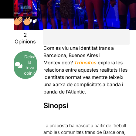
2
Opinions
Com es viu una identitat trans a
Barcelona, Buenos Aires i
Deixa
Montevideo?
Tránsitos
explora les
la
teva
relacions entre aquestes realitats i les
opinió
identitats normatives mentre teixeix
una xarxa de complicitats a banda i
banda de l’Atlàntic.
Sinopsi
La proposta ha nascut a partir del treball
amb les comunitats trans de Barcelona,