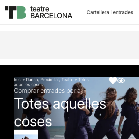
Cartellera i entrades
Descripció
Fitxa artística
Fotos i vídeos
Inici
»
Dansa
,
Proximitat
,
Teatre
»
Totes
aquelles coses
Comprar entrades per a
Totes aquelles
coses