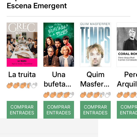
Escena Emergent
La truita
Una
Quim
Per
bufetada
Masferre
Arqui
a temps
r: Temps
: Cor
romp
COMPRAR
COMPRAR
COMPRAR
COMP
ENTRADES
ENTRADES
ENTRADES
ENTRA