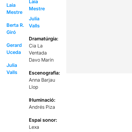
Laia
Laia
Mestre
Mestre
Julia
Berta R.
Valls
Giró
Dramatúrgia:
Gerard
Cia La
Uceda
Ventada
Davo Marín
Julia
Valls
Escenografia:
Anna Barjau
Llop
Il·luminació:
Andrés Piza
Espai sonor:
Lexa