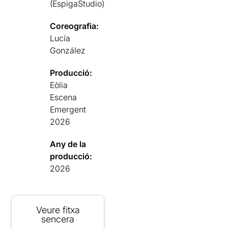
(EspigaStudio)
Coreografia:
Lucía
González
Producció:
Eòlia
Escena
Emergent
2026
Any de la
producció:
2026
Veure fitxa
sencera