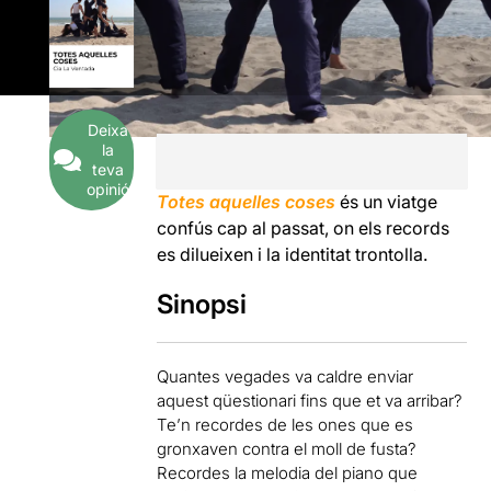
Deixa
la
teva
opinió
Totes aquelles coses
és un viatge
confús cap al passat, on els records
es dilueixen i la identitat trontolla.
Sinopsi
Quantes vegades va caldre enviar
aquest qüestionari fins que et va arribar?
Te’n recordes de les ones que es
gronxaven contra el moll de fusta?
Recordes la melodia del piano que