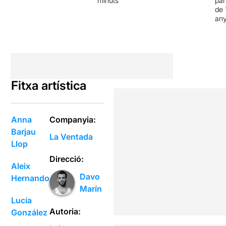
minuts
par
de 
an
Fitxa artística
Anna
Companyia:
Barjau
La Ventada
Llop
Direcció:
Aleix
Davo
Hernando
Marín
Lucía
Autoria:
González