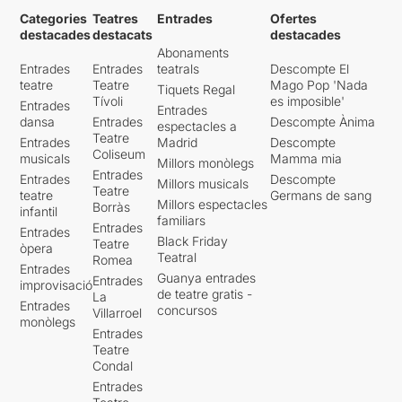
Categories
Teatres
Entrades
Ofertes
destacades
destacats
destacades
Abonaments
Entrades
Entrades
teatrals
Descompte El
teatre
Teatre
Mago Pop 'Nada
Tiquets Regal
Tívoli
es imposible'
Entrades
Entrades
dansa
Entrades
Descompte Ànima
espectacles a
Teatre
Entrades
Madrid
Descompte
Coliseum
musicals
Mamma mia
Millors monòlegs
Entrades
Entrades
Descompte
Millors musicals
Teatre
teatre
Germans de sang
Millors espectacles
Borràs
infantil
familiars
Entrades
Entrades
Black Friday
Teatre
òpera
Teatral
Romea
Entrades
Guanya entrades
Entrades
improvisació
de teatre gratis -
La
Entrades
concursos
Villarroel
monòlegs
Entrades
Teatre
Condal
Entrades