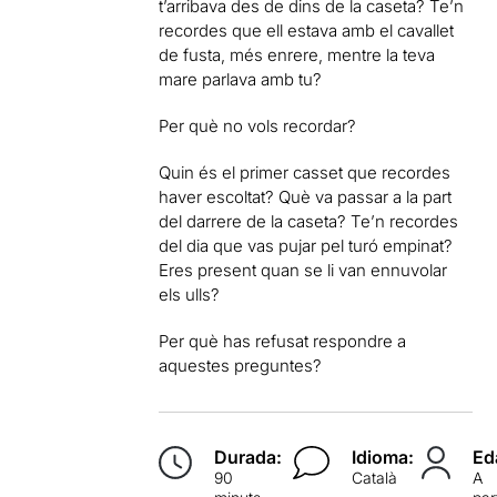
t’arribava des de dins de la caseta? Te’n
recordes que ell estava amb el cavallet
de fusta, més enrere, mentre la teva
mare parlava amb tu?
Per què no vols recordar?
Quin és el primer casset que recordes
haver escoltat? Què va passar a la part
del darrere de la caseta? Te’n recordes
del dia que vas pujar pel turó empinat?
Eres present quan se li van ennuvolar
els ulls?
Per què has refusat respondre a
aquestes preguntes?
Durada:
Idioma:
Ed
90
Català
A